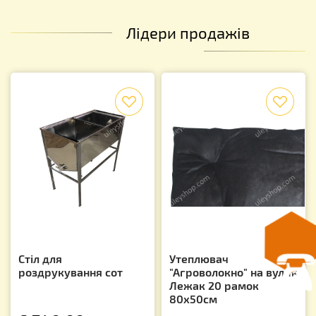
Лідери продажів
f
f
Стіл для
Утеплювач
роздрукування сот
"Агроволокно" на вулик
Лежак 20 рамок
80х50см