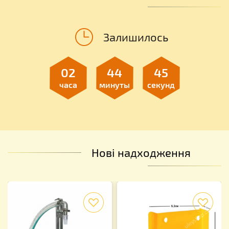
Залишилось
02
44
44
часа
минуты
секунды
Нові надходження
f
f
f