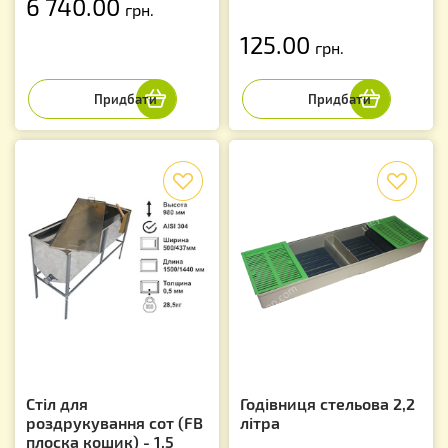
6 740.00
грн.
125.00
грн.
f
f
Стіл для
Годівниця стельова 2,2
роздрукування сот (FB
літра
плоска кошик) - 1,5