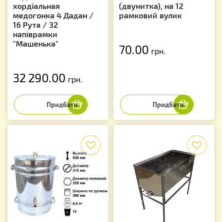
хордіальная
(двунитка), на 12
медогонка 4 Дадан /
рамковий вулик
16 Рута / 32
напіврамки
"Машенька"
70.00
грн.
32 290.00
грн.
f
f