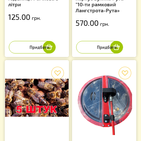
літри
"10-ти рамковий
Лангстрота-Рута»
125.00
грн.
570.00
грн.
f
f