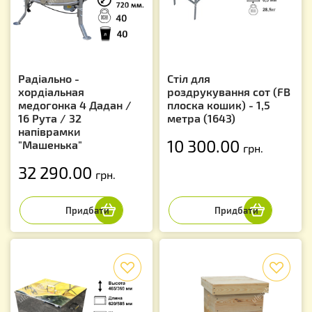
Радіально -
Стіл для
хордіальная
роздрукування сот (FB
медогонка 4 Дадан /
плоска кошик) - 1,5
16 Рута / 32
метра (1643)
напіврамки
10 300.00
"Машенька"
грн.
32 290.00
грн.
f
f