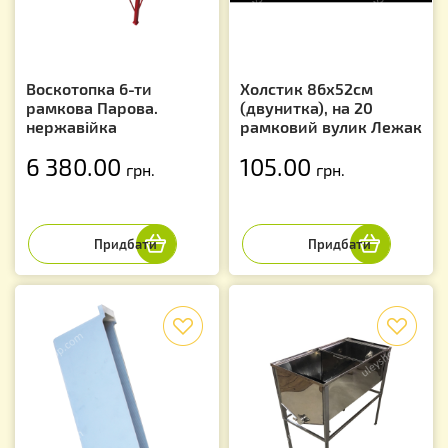
Воскотопка 6-ти
Холстик 86х52см
рамкова Парова.
(двунитка), на 20
нержавійка
рамковий вулик Лежак
6 380.00
105.00
грн.
грн.
f
f