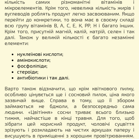
кількість самих різноманітні вітамінів і
мікроелементів. Крім того, невелика кількість жирів і
вуглеводів роблять продукт легко засвоюваним. Якщо
перейти до конкретики, то вона має в своєму складі
всю групу вітамінів В, А, С, Е, К, РР, Н і багато інших.
Крім того, присутній магній, калій, натрій, селен і так
далі. Також у великій кількості є багато незамінні
елементи:
нуклеїнові кислоти;
амінокислоти;
фосфоліпіди;
стероїди;
антибіотики і так далі.
Варто також відзначити, що крім квіткового пилку,
особливо цінувється ще і сосновий пилок, ціна якого
зазвичай вище. Справа в тому, що її збором
займаються не бджоли, а безпосередньо сама
людини. «Цвітіння» сосни триває всього близько
тижня, найчастіше в кінці травня. Для того, щоб
зібрати цей корисний продукт, чоловічі суцвіття
зрізують і розкладають на чистих аркушах паперу і
висушують в приміщенні з хорошим провітрюванням.