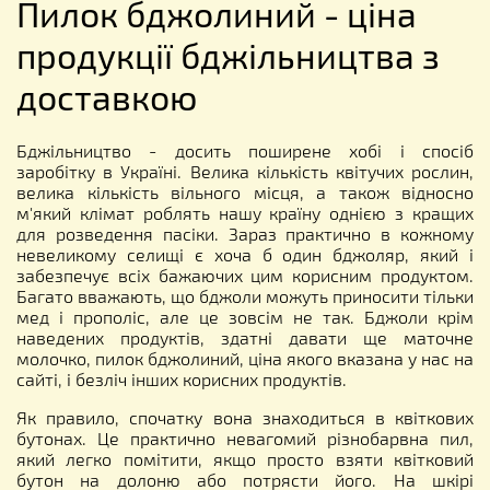
Пилок бджолиний - ціна
продукції бджільництва з
доставкою
Бджільництво - досить поширене хобі і спосіб
заробітку в Україні. Велика кількість квітучих рослин,
велика кількість вільного місця, а також відносно
м'який клімат роблять нашу країну однією з кращих
для розведення пасіки. Зараз практично в кожному
невеликому селищі є хоча б один бджоляр, який і
забезпечує всіх бажаючих цим корисним продуктом.
Багато вважають, що бджоли можуть приносити тільки
мед і прополіс, але це зовсім не так. Бджоли крім
наведених продуктів, здатні давати ще маточне
молочко, пилок бджолиний, ціна якого вказана у нас на
сайті, і безліч інших корисних продуктів.
Як правило, спочатку вона знаходиться в квіткових
бутонах. Це практично невагомий різнобарвна пил,
який легко помітити, якщо просто взяти квітковий
бутон на долоню або потрясти його. На шкірі