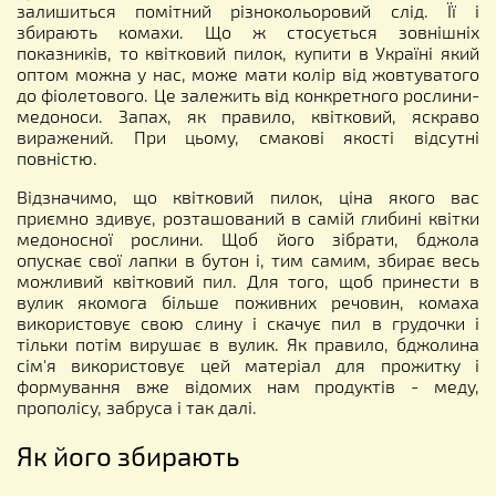
залишиться помітний різнокольоровий слід. Її і
збирають комахи. Що ж стосується зовнішніх
показників, то квітковий пилок, купити в Україні який
оптом можна у нас, може мати колір від жовтуватого
до фіолетового. Це залежить від конкретного рослини-
медоноси. Запах, як правило, квітковий, яскраво
виражений. При цьому, смакові якості відсутні
повністю.
Відзначимо, що квітковий пилок, ціна якого вас
приємно здивує, розташований в самій глибині квітки
медоносної рослини. Щоб його зібрати, бджола
опускає свої лапки в бутон і, тим самим, збирає весь
можливий квітковий пил. Для того, щоб принести в
вулик якомога більше поживних речовин, комаха
використовує свою слину і скачує пил в грудочки і
тільки потім вирушає в вулик. Як правило, бджолина
сім'я використовує цей матеріал для прожитку і
формування вже відомих нам продуктів - меду,
прополісу, забруса і так далі.
Як його збирають