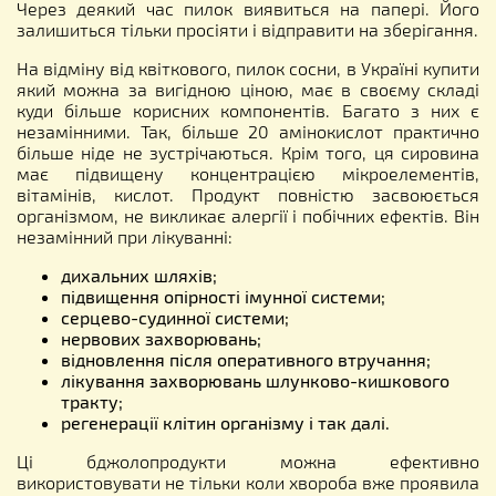
Через деякий час пилок виявиться на папері. Його
залишиться тільки просіяти і відправити на зберігання.
На відміну від квіткового, пилок сосни, в Україні купити
який можна за вигідною ціною, має в своєму складі
куди більше корисних компонентів. Багато з них є
незамінними. Так, більше 20 амінокислот практично
більше ніде не зустрічаються. Крім того, ця сировина
має підвищену концентрацією мікроелементів,
вітамінів, кислот. Продукт повністю засвоюється
організмом, не викликає алергії і побічних ефектів. Він
незамінний при лікуванні:
дихальних шляхів;
підвищення опірності імунної системи;
серцево-судинної системи;
нервових захворювань;
відновлення після оперативного втручання;
лікування захворювань шлунково-кишкового
тракту;
регенерації клітин організму і так далі.
Ці бджолопродукти можна ефективно
використовувати не тільки коли хвороба вже проявила