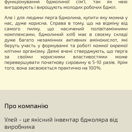
функціонування бджолиної сім'ї, так як нею
вигодовують і вирощують молодих робочих бджіл.
Але і для людини перга бджолина, купити яку можна у
нас, дуже корисна. Справа в тому, що на відміну від
самого пилку, що насичений полівітамінними
комплексами, бджолиний хліб має в своєму складі
дуже багато незамінних активних амінокислот, які
беруть участь у формуванні та роботі кожної окремої
клітини організму. Деякі вчені стверджують, що перга
за своїми корисними властивостями може
перевершувати початкову сировину в 5-10 разів. Крім
того, вона засвоюється практично на 100%.
Про компанію
Улей - це якісний інвентар бджоляра від
виробника