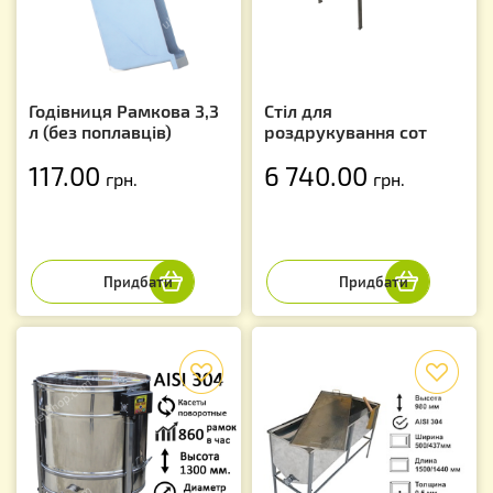
Годівниця Рамкова 3,3
Стіл для
л (без поплавців)
роздрукування сот
117.00
6 740.00
грн.
грн.
f
f