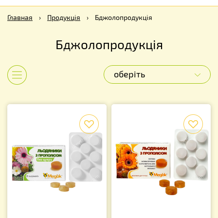
Главная
›
Продукція
›
Бджолопродукція
Бджолопродукція
оберіть
Показати категорії
f
f