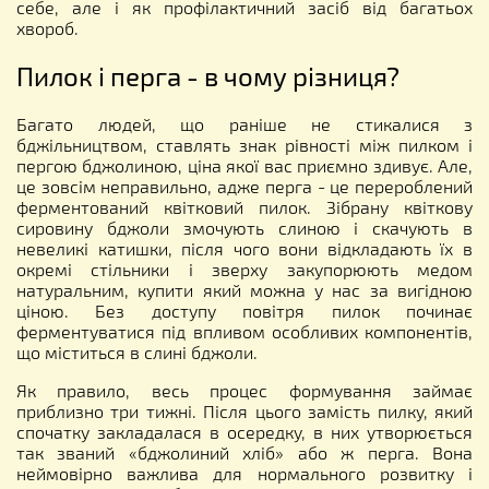
себе, але і як профілактичний засіб від багатьох
хвороб.
Пилок і перга - в чому різниця?
Багато людей, що раніше не стикалися з
бджільництвом, ставлять знак рівності між пилком і
пергою бджолиною, ціна якої вас приємно здивує. Але,
це зовсім неправильно, адже перга - це перероблений
ферментований квітковий пилок. Зібрану квіткову
сировину бджоли змочують слиною і скачують в
невеликі катишки, після чого вони відкладають їх в
окремі стільники і зверху закупорюють медом
натуральним, купити який можна у нас за вигідною
ціною. Без доступу повітря пилок починає
ферментуватися під впливом особливих компонентів,
що міститься в слині бджоли.
Як правило, весь процес формування займає
приблизно три тижні. Після цього замість пилку, який
спочатку закладалася в осередку, в них утворюється
так званий «бджолиний хліб» або ж перга. Вона
неймовірно важлива для нормального розвитку і