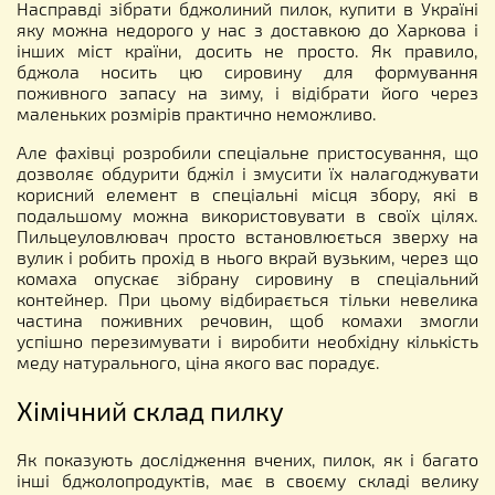
Насправді зібрати бджолиний пилок, купити в Україні
яку можна недорого у нас з доставкою до Харкова і
інших міст країни, досить не просто. Як правило,
бджола носить цю сировину для формування
поживного запасу на зиму, і відібрати його через
маленьких розмірів практично неможливо.
Але фахівці розробили спеціальне пристосування, що
дозволяє обдурити бджіл і змусити їх налагоджувати
корисний елемент в спеціальні місця збору, які в
подальшому можна використовувати в своїх цілях.
Пильцеуловлювач просто встановлюється зверху на
вулик і робить прохід в нього вкрай вузьким, через що
комаха опускає зібрану сировину в спеціальний
контейнер. При цьому відбирається тільки невелика
частина поживних речовин, щоб комахи змогли
успішно перезимувати і виробити необхідну кількість
меду натурального, ціна якого вас порадує.
Хімічний склад пилку
Як показують дослідження вчених, пилок, як і багато
інші бджолопродуктів, має в своєму складі велику