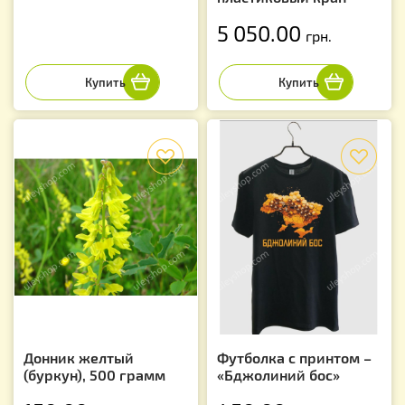
5 050.00
грн.
f
f
Донник желтый
Футболка с принтом –
(буркун), 500 грамм
«Бджолиний бос»