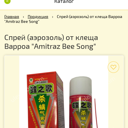
<
Каталог
Главная
›
Продукция
›
Спрей (аэрозоль) от клеща Варроа
"Amitraz Bee Song"
Спрей (аэрозоль) от клеща
Варроа "Amitraz Bee Song"
f