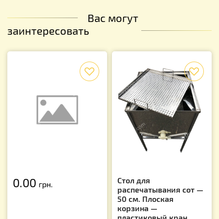
Вас могут
заинтересовать
f
f
0.00
Стол для
грн.
распечатывания сот —
50 см. Плоская
корзина —
пластиковый кран