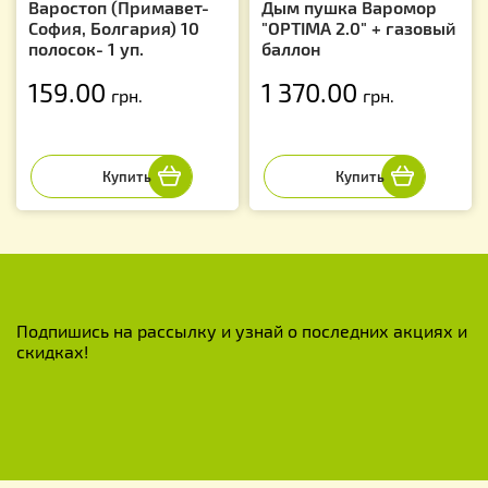
Варостоп (Примавет-
Дым пушка Варомор
София, Болгария) 10
"OPTIMA 2.0" + газовый
полосок- 1 уп.
баллон
159.00
1 370.00
грн.
грн.
Подпишись на рассылку и узнай о последних акциях и
скидках!