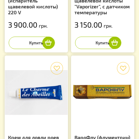
(испаритель
щавелевой кислоты
щавелевой кислоты)
"Vaporizer", с датчиком
220 V
температуры
3 900.00
3 150.00
грн.
грн.
f
f
Крем для ловли роев
ВароФлу (флументрин)