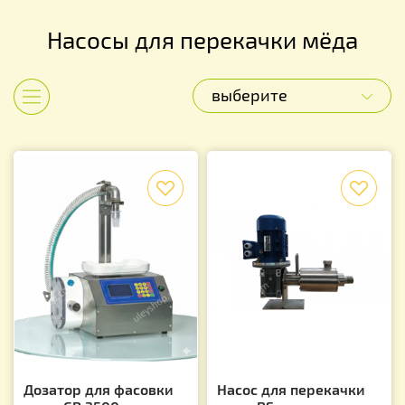
Насосы для перекачки мёда
выберите
Показать категории
f
f
Дозатор для фасовки
Насос для перекачки