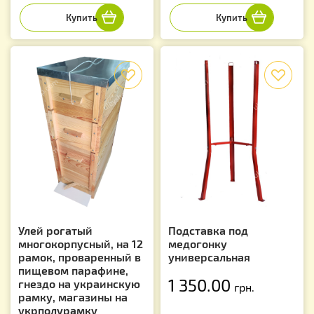
f
f
Улей рогатый
Подставка под
многокорпусный, на 12
медогонку
рамок, проваренный в
универсальная
пищевом парафине,
1 350.00
гнездо на украинскую
грн.
рамку, магазины на
укрполурамку