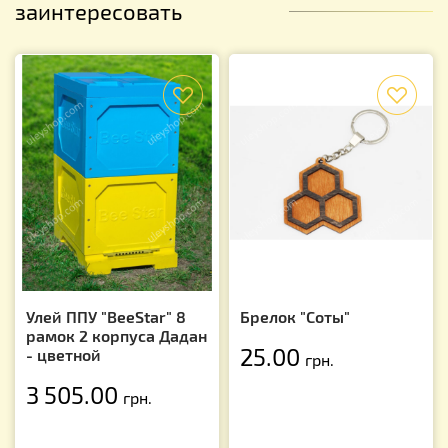
заинтересовать
f
f
Улей ППУ "BeeStar" 8
Брелок "Соты"
рамок 2 корпуса Дадан
25.00
- цветной
грн.
3 505.00
грн.