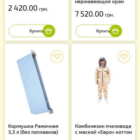
нержавеющий кран
2 420.00
грн.
7 520.00
грн.
f
f
Кормушка Рамочная
Комбинезон пчеловода
3,3 л (без поплавков)
с маской «Евро» коттон