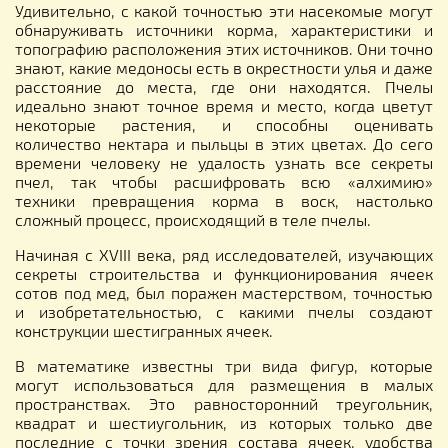
Удивительно, с какой точностью эти насекомые могут
обнаруживать источники корма, характеристики и
топографию расположения этих источников. Они точно
знают, какие медоносы есть в окрестности улья и даже
расстояние до места, где они находятся. Пчелы
идеально знают точное время и место, когда цветут
некоторые растения, и способны оценивать
количество нектара и пыльцы в этих цветах. До сего
времени человеку не удалость узнать все секреты
пчел, так чтобы расшифровать всю «алхимию»
техники превращения корма в воск, настолько
сложный процесс, происходящий в теле пчелы.
Начиная с XVIII века, ряд исследователей, изучающих
секреты строительства и функционирования ячеек
сотов под мед, был поражен мастерством, точностью
и изобретательностью, с какими пчелы создают
конструкции шестигранных ячеек.
В математике известны три вида фигур, которые
могут использоваться для размещения в малых
пространствах. Это равносторонний треугольник,
квадрат и шестиугольник, из которых только две
последние с точки зрения состава ячеек, удобства