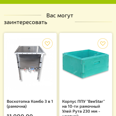
Вас могут
заинтересовать
f
f
Воскотопка Комбо 3 в 1
Корпус ППУ "BeeStar"
(рамочна)
на 10-ти рамочный
Улей Рута 230 мм -
цветной