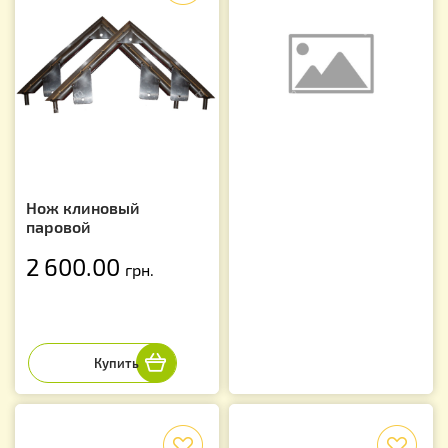
Нож клиновый
паровой
2 600.00
грн.
f
f