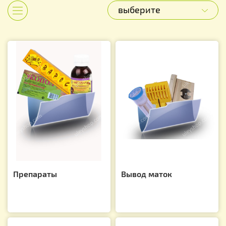
выберите
Показать категории
Препараты
Вывод маток