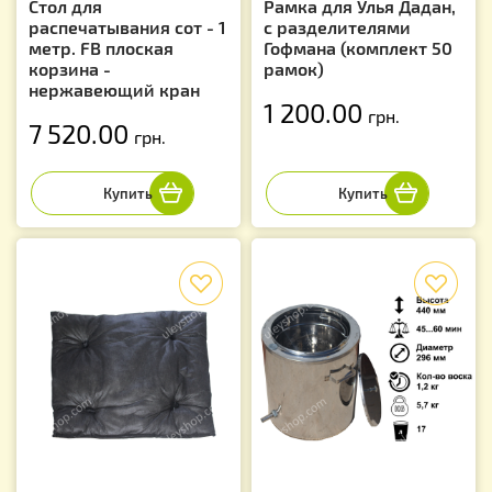
Стол для
Рамка для Улья Дадан,
распечатывания сот - 1
с разделителями
метр. FB плоская
Гофмана (комплект 50
корзина -
рамок)
нержавеющий кран
1 200.00
грн.
7 520.00
грн.
f
f