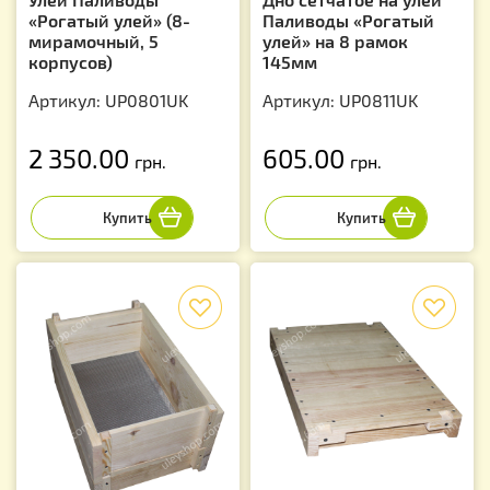
«Рогатый улей» (8-
Паливоды «Рогатый
мирамочный, 5
улей» на 8 рамок
корпусов)
145мм
Артикул: UP0801UK
Артикул: UP0811UK
2 350.00
605.00
грн.
грн.
f
f