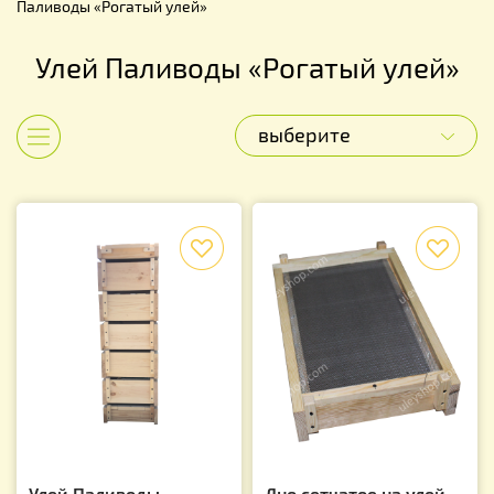
Паливоды «Рогатый улей»
Улей Паливоды «Рогатый улей»
выберите
Показать категории
f
f
Улей Паливоды
Дно сетчатое на улей