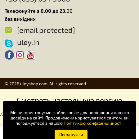
Телефонуйте з 8.00 до 23.00
без вихідних
[email protected]
uley.in
© 2026 uleyshop.com. All rights reserved.
Смотреть настольную версию
Ми використовуємо файли cookie для поліпшення вашого
//
досвіду на сайті. Продовжуючи користуватися сайтом, ви
погоджуєтеся з нашою
Політикою конфіденційності
.
Купуй зручніше в додатку!
Погоджуюся
×
Завантажити