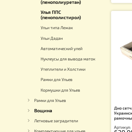
Улей Паливоды «Рогатый
Ар
улей», производство "Dia
1
West"
Ульи ППУ
(пенополиуретан)
Улья ППС
(пенополистирол)
Ульи типа Лежак
Ульи Дадан
Автоматический улей
Нуклеусы для вывода маток
Утеплители и Холстики
Рамки для Ульев
Кормушки для Ульев