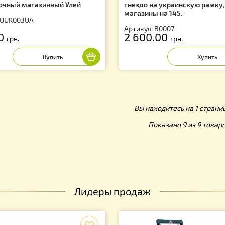
ыша с подкрышником на
Улей рогатый мн
раинский 12-ти рамочный или на
рамок, проварен
и рамочный магазинный Улей
гнездо на украи
магазины на 145
тикул: UUK003UA
Артикул: В0007
90.00
2 600.00
грн.
грн
Вы находитесь