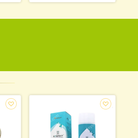
вая 12 литров.
Комбинезон пчеловода с маск
«Евро» коттон
1 750.00
.
грн.