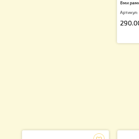
Для пчеловода
Для пчел
Пчелопродукция
Подарки для пчеловодов
Изготовление свечей
Кр
Ук
8м
Ар
2