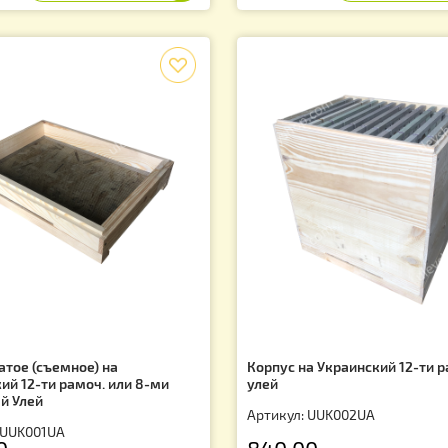
Артикул: UUK00
тикул: UUK008UA
 650.00
1 800.00
грн.
грн
f