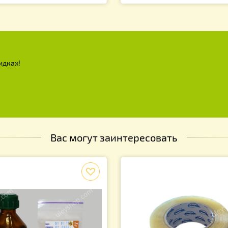
скотопка паровая 17 литров.
Воскотопка паро
ержавейка.
Нержавейка.
 290.00
3 390.00
грн.
грн