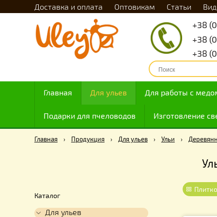
Доставка и оплата
Оптовикам
Статьи
Главная
Для ульев
Для работы с
Подарки для пчеловодов
Изготовлен
Главная
›
Продукция
›
Для ульев
›
Ульи
›
Де