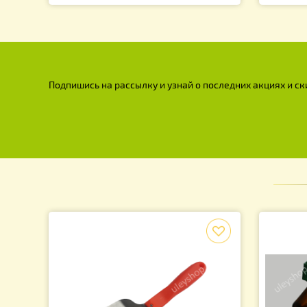
Холстик 52х52см (двунитка), на 12
Во
рамочный улей
Н
4
70.00
грн.