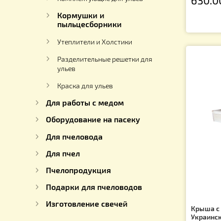
Рамки для Ульев
Дн
Вощина
Ук
ра
Летковые заградители
Ар
6
Комплектующие для ульев
Кормушки и
пыльцесборники
Утеплители и Холстики
Разделительные решетки для
ульев
Краска для ульев
Для работы с медом
Оборудование на пасеку