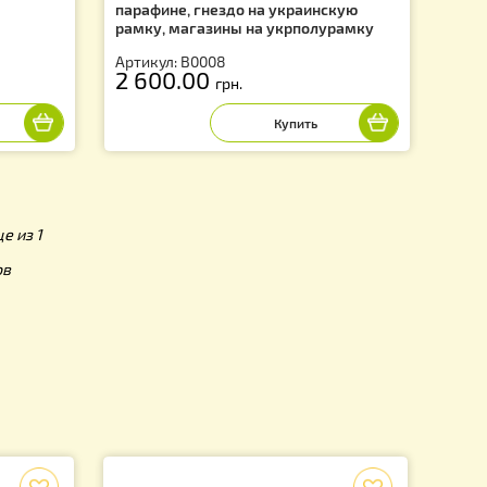
огокорпусный, на 12
Улей рогатый многокорпусный,
ный в парафине,
рамок, проваренный в пищев
нскую рамку,
парафине, гнездо на украинс
.
рамку, магазины на укрполу
Артикул: В0008
2 600.00
.
грн.
 на 1 странице из 1