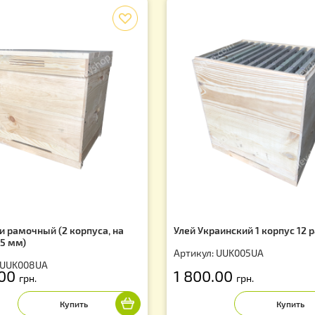
f
ей 8-ми рамочный (2 корпуса, на
Улей Украинский
мку 145 мм)