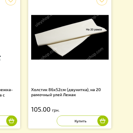
 9 из 9 товаров
f