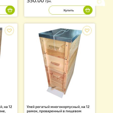
нский 12-ти рамочный
Магазин на 8-ми рамочный и
Украинский Улей
2UA
Артикул: UUK004UA
350.00
грн.
f