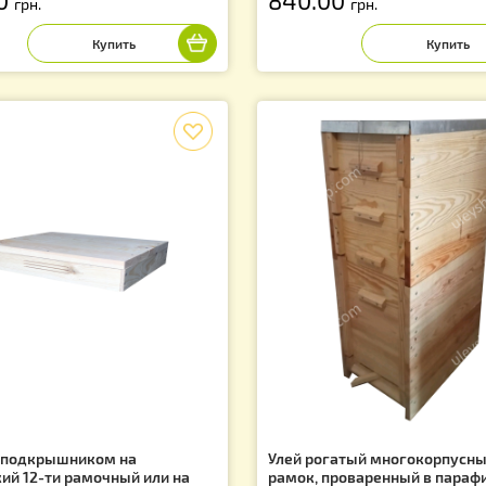
о сетчатое (съемное) на
Корпус на Украи
раинский 12-ти рамоч. или 8-ми
улей
мочный Улей
Артикул: UUK00
тикул: UUK001UA
30.00
840.00
грн.
грн.
f