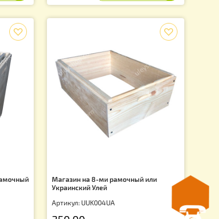
5UA
Артикул: UUK012UA
2 070.00
.
грн.
f