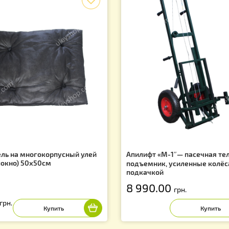
Показано
Лидеры продаж
f