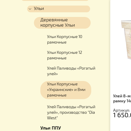
Каталог
Для ульев
Ульи
Деревянные
корпусные Ульи
Ульи Корпусные 10
рамочные
Ульи Корпусные 12
рамочные
Улей Паливоды «Рогатый
улей»
Ульи Корпусные
«Украинские» и 8ми
рамочные
Ул
ра