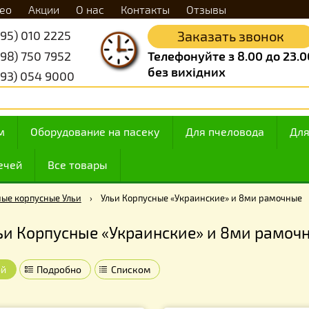
Видео
Акции
О нас
Контакты
Отзывы
+38 (095) 010 2225
Заказать 
+38 (098) 750 7952
Телефонуйте з 8.
без вихідних
+38 (093) 054 9000
 медом
Оборудование на пасеку
Для пчелов
ие свечей
Все товары
ревянные корпусные Ульи
›
Ульи Корпусные «Украинские» и 
Ульи Корпусные «Украинские» и 8м
Плиткой
Подробно
Списком