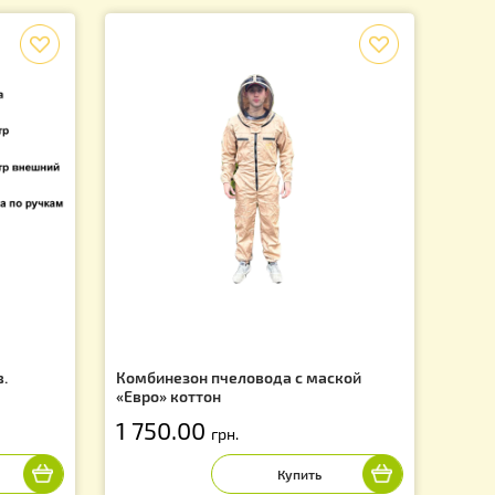
 пасечная тележка-
Холстик 86х52см (двунитка), н
рамочный улей Лежак
ленные колёса с
105.00
.
грн.
f