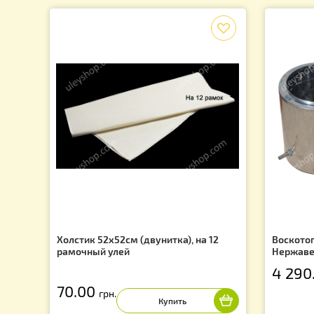
Ящик КАРТОННЫЙ для перевозки
Ут
пчелопакетов
(А
160.00
грн.
7
f