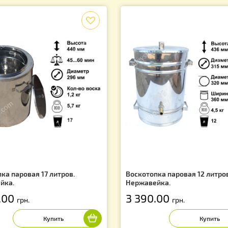
еплитель на многокорпусный улей
Апилифт «М-1″—
гроволокно) 50х50см
подъемник, уси
подкачкой
8 990.00
грн
5.00
грн.
f