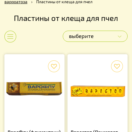
варроатоза
›
Пластины от клеща для пчел
Пластины от клеща для пчел
выберите
Показать категории
f
f
ВароФлу (флументрин)
Варостоп (Примавет-