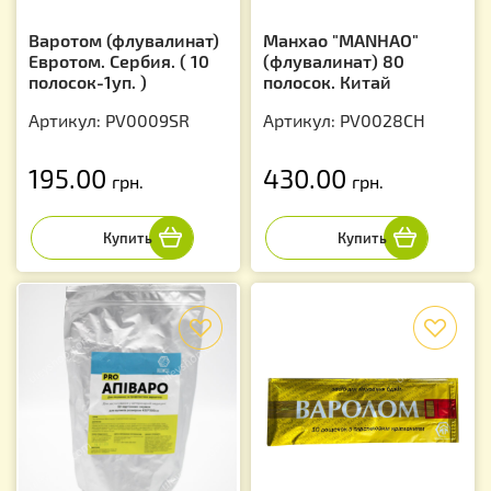
Варотом (флувалинат)
Манхао "MANHAO"
Евротом. Сербия. ( 10
(флувалинат) 80
полосок-1уп. )
полосок. Китай
Артикул: PV0009SR
Артикул: PV0028CH
195.00
430.00
грн.
грн.
f
f