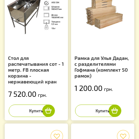
Стол для
Рамка для Улья Дадан,
распечатывания сот - 1
с разделителями
метр. FB плоская
Гофмана (комплект 50
корзина -
рамок)
нержавеющий кран
1 200.00
грн.
7 520.00
грн.
f
f