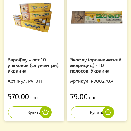
ВароФлу - лот 10
Экофлу (органический
упаковок (флументри).
акарицид) - 10
Украина
полосок. Украина
Артикул: PV1011
Артикул: PV0027UA
570.00
79.00
грн.
грн.