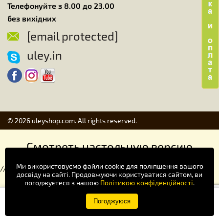
Телефонуйте з 8.00 до 23.00
без вихідних
[email protected]
uley.in
© 2026 uleyshop.com. All rights reserved.
Смотреть настольную версию
Ми використовуємо файли cookie для поліпшення вашого
//
досвіду на сайті. Продовжуючи користуватися сайтом, ви
погоджуєтеся з нашою
Політикою конфіденційності
.
Купуй зручніше в додатку!
Погоджуюся
×
Завантажити
Google Play