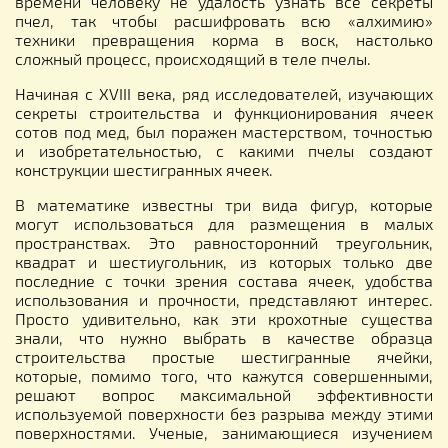
времени человеку не удалость узнать все секреты
пчел, так чтобы расшифровать всю «алхимию»
техники превращения корма в воск, настолько
сложный процесс, происходящий в теле пчелы.
Начиная с XVIII века, ряд исследователей, изучающих
секреты строительства и функционирования ячеек
сотов под мед, был поражен мастерством, точностью
и изобретательностью, с какими пчелы создают
конструкции шестигранных ячеек.
В математике известны три вида фигур, которые
могут использоваться для размещения в малых
пространствах. Это равносторонний треугольник,
квадрат и шестиугольник, из которых только две
последние с точки зрения состава ячеек, удобства
использования и прочности, представляют интерес.
Просто удивительно, как эти крохотные существа
знали, что нужно выбрать в качестве образца
строительства простые шестигранные ячейки,
которые, помимо того, что кажутся совершенными,
решают вопрос максимальной эффективности
используемой поверхности без разрыва между этими
поверхностями. Ученые, занимающиеся изучением