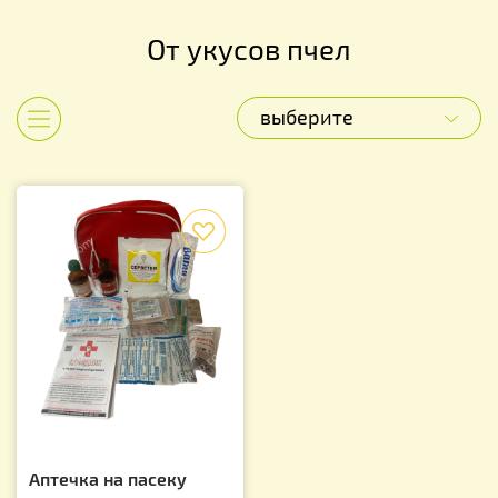
От укусов пчел
выберите
Показать категории
f
Аптечка на пасеку