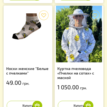
f
f
Носки женские "Белые
Куртка пчеловода
с пчелками"
«Пчелки на сотах» с
маской
49.00
грн.
1 050.00
грн.