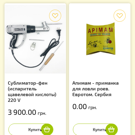
f
f
Сублиматор-фен
Апимам - приманка
(испаритель
для ловли роев.
щавелевой кислоты)
Евротом. Сербия
220 V
0.00
грн.
3 900.00
грн.