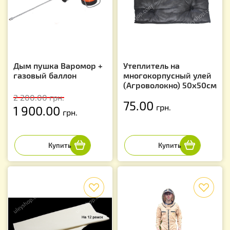
Дым пушка Варомор +
Утеплитель на
газовый баллон
многокорпусный улей
(Агроволокно) 50х50см
2 200.00
грн.
75.00
грн.
1 900.00
грн.
f
f