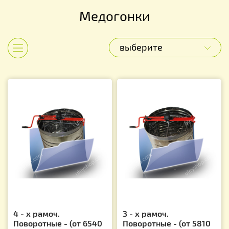
Медогонки
выберите
Показать категории
4 - х рамоч.
3 - х рамоч.
Поворотные - (от 6540
Поворотные - (от 5810