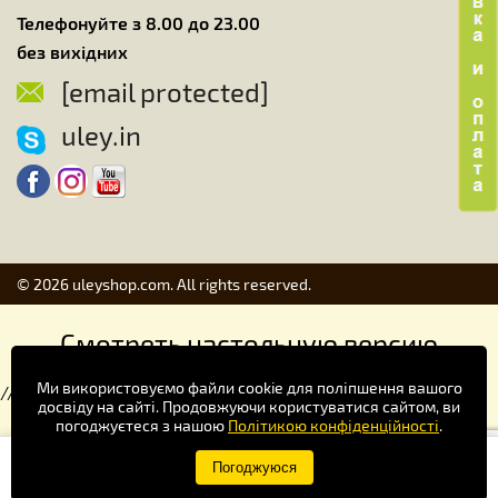
Телефонуйте з 8.00 до 23.00
без вихідних
[email protected]
uley.in
© 2026 uleyshop.com. All rights reserved.
Смотреть настольную версию
Ми використовуємо файли cookie для поліпшення вашого
//
досвіду на сайті. Продовжуючи користуватися сайтом, ви
погоджуєтеся з нашою
Політикою конфіденційності
.
Купуй зручніше в додатку!
Погоджуюся
×
Завантажити
Google Play