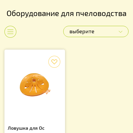
Оборудование для пчеловодства
выберите
Показать категории
f
Ловушка для Ос