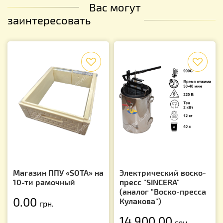
Вас могут
заинтересовать
f
f
Магазин ППУ «SOTA» на
Электрический воско-
10-ти рамочный
пресс "SINCERA"
(аналог "Воско-пресса
0.00
Кулакова")
грн.
14 900.00
грн.