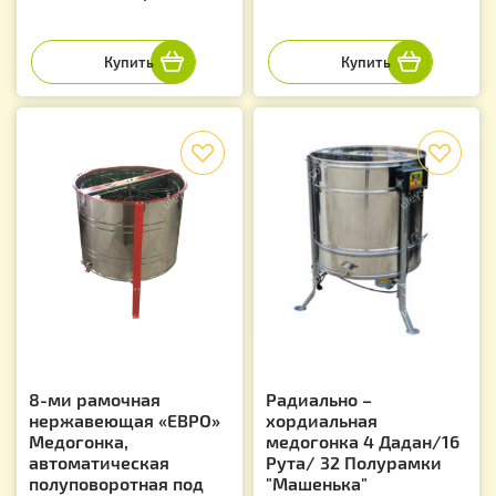
f
f
8-ми рамочная
Радиально –
нержавеющая «ЕВРО»
хордиальная
Медогонка,
медогонка 4 Дадан/16
автоматическая
Рута/ 32 Полурамки
полуповоротная под
"Машенька"