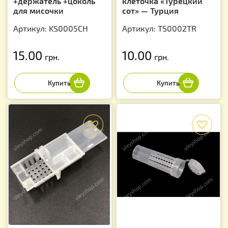
+держатель +цоколь
клеточка «Турецкий
для мисочки
сот» — Турция
Артикул: KS0005CH
Артикул: TS0002TR
15.00
10.00
грн.
грн.
f
f