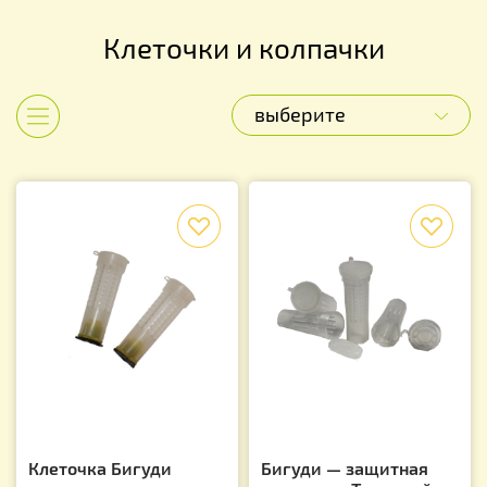
Клеточки и колпачки
выберите
Показать категории
f
f
Клеточка Бигуди
Бигуди — защитная