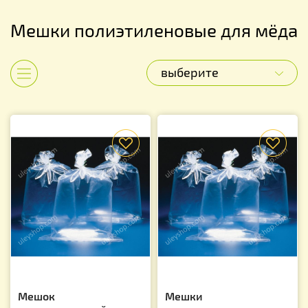
Мешки полиэтиленовые для мёда
выберите
Показать категории
f
f
Мешок
Мешки