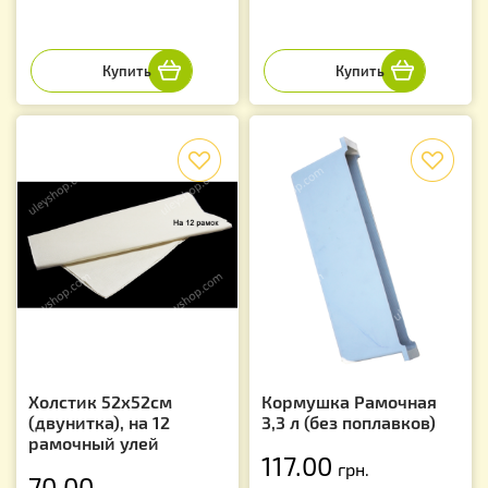
f
f
Холстик 52х52см
Кормушка Рамочная
(двунитка), на 12
3,3 л (без поплавков)
рамочный улей
117.00
грн.
70.00