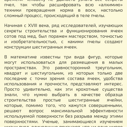
пчел, так чтобы расшифровать всю «алхимию»
техники превращения корма в воск, настолько
сложный процесс, происходящий в теле пчелы.
Начиная с XVIII века, ряд исследователей, изучающих
секреты строительства и функционирования ячеек
сотов под мед, был поражен мастерством, точностью
и изобретательностью, с какими пчелы создают
конструкции шестигранных ячеек.
В математике известны три вида фигур, которые
могут использоваться для размещения в малых
пространствах. Это равносторонний треугольник,
квадрат и шестиугольник, из которых только две
последние с точки зрения состава ячеек, удобства
использования и прочности, представляют интерес.
Просто удивительно, как эти крохотные существа
знали, что нужно выбрать в качестве образца
строительства простые шестигранные ячейки,
которые, помимо того, что кажутся совершенными,
решают вопрос максимальной эффективности
используемой поверхности без разрыва между этими
поверхностями. Ученые, занимающиеся изучением
жизни пчел, единодушно признают, что ни одно живое