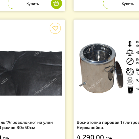
лстик 86х52см (двунитка), на 20
Улей Многокорпу
амочный улей Лежак
с заслонкой, по
300 мм» (2 корп
05.00
2 630.00
грн.
грн
f