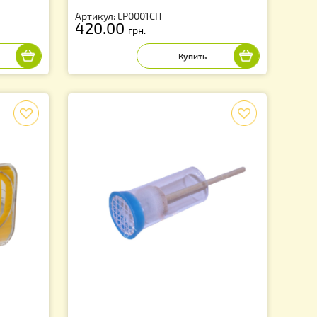
 изготовления
Лупа Пчеловода налобная, с L
пчелиных маточников
подсветкой
Артикул: LP0001CH
420.00
грн.
f