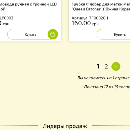
па Пчеловода ручная с тройной LED
Трубка Флобер 
дсветкой
"Queen Catcher"
тикул: LP0003
Артикул: TF0002
90.00
160.00
грн.
грн.