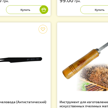
ликоновый шпатель для переноса
Шпатель привив
чинок (комплект- 2шт.)
Артикул: SP0002
тикул: SP0004CH
40.00
99.00
грн.
грн.
f