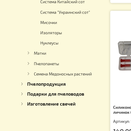
Ар
Система Никот – Франция
Джентерский сот – Германия
7
Система Китайский сот
Система "Украинский сот"
Мисочки
Изоляторы
Нуклеусы
Матки
Пчелопакеты
Семена Медоносных растений
Пчелопродукция