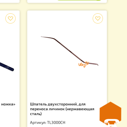
CH
Артикул: SP0007CH
69.00
грн.
f