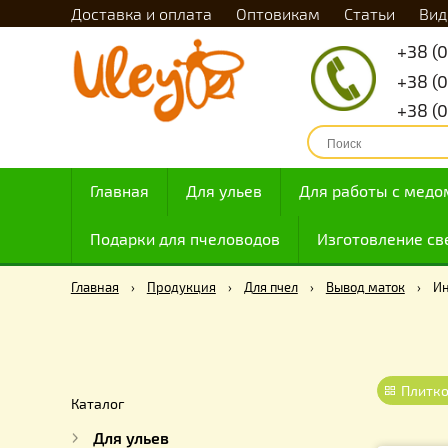
Доставка и оплата
Оптовикам
Статьи
Главная
Для ульев
Для работы с
Подарки для пчеловодов
Изготовлен
Главная
›
Продукция
›
Для пчел
›
Вывод мато