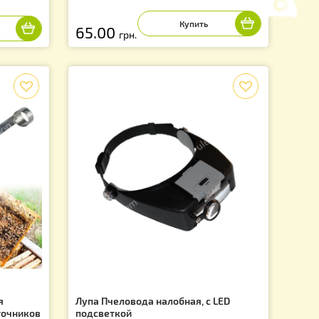
очный «Козья ножка»
Шпатель двухсторонний, для
переноса личинок (нержавею
CH
сталь)
Артикул: TL3000CH
65.00
грн.
f