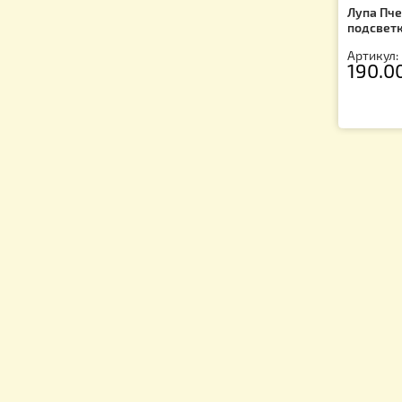
Лу
по
Ар
1