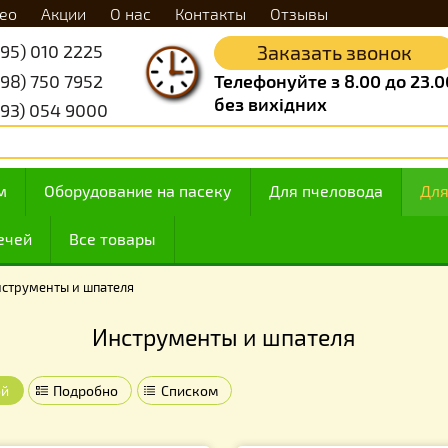
Видео
Акции
О нас
Контакты
Отзывы
+38 (095) 010 2225
Заказать 
+38 (098) 750 7952
Телефонуйте з 8.
без вихідних
+38 (093) 054 9000
 медом
Оборудование на пасеку
Для пчелов
ие свечей
Все товары
к
›
Инструменты и шпателя
Инструменты и шпателя
Плиткой
Подробно
Списком