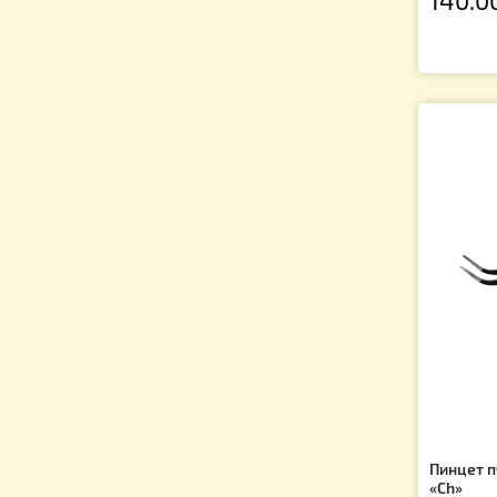
Подарки для пчеловодов
Изготовление свечей
Си
ли
Ар
1