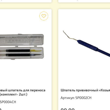
тикул: KM0003UK
Артикул: SP0001
0.00
35.00
грн.
грн.
f