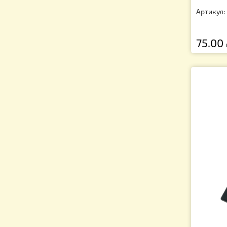
Пи
«С
Ар
7