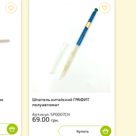
f
реноса личинок
Шпатель китайский ГРАФИТ
полуавтомат