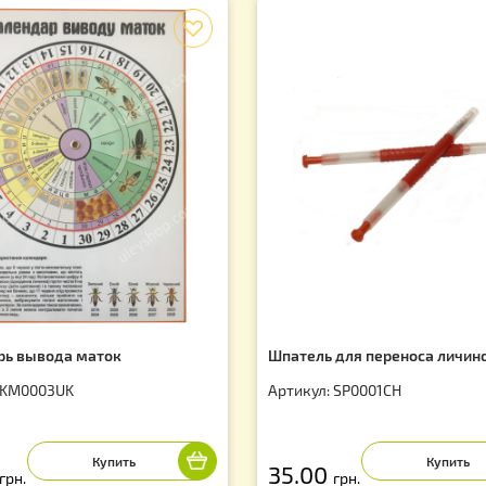
f
лендарь вывода маток
Шпатель для пе