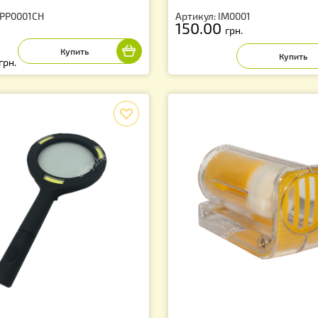
нцет пчеловода (Антистатический)
Инструмент для
h»
искусственных 
тикул: PP0001CH
Артикул: IM0001
150.00
грн.
5.00
грн.
f