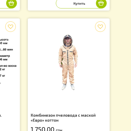
сный, сетчатое дно,
Радиально – хордиальная мед
д рамку типа «Дадан
4 Дадан/16 Рута/ 32 Полурамк
уса, 12-ти рамочный)
"Машенька"
32 290.00
.
грн.
f