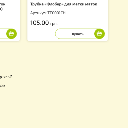
для метки маток
Трубка «Флобер» для метки м
 (Южная Корея)
Артикул: TF0001CH
CH
105.00
грн.