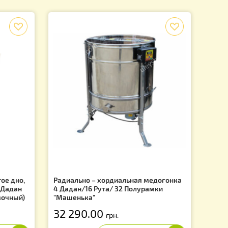
>
2
 на 1 странице из 2
12 из 19 товаров
f