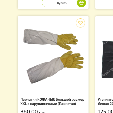
Апилифт «М-1″— пасечная тележка-
Хо
р
подъемник, усиленные колёса с
подкачкой
8 990.00
1
грн.
f