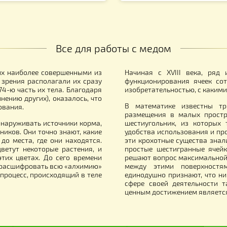
аковка для Сотового мёда (ПЭТ)
Решетка донног
(круглые отверс
Лисонь Польша
159.00
грн.
1.00
грн.