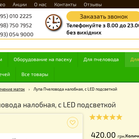
Видео
Акции
О нас
Контакты
Отзывы
+38 (095) 010 2225
Заказать 
+38 (098) 750 7952
Телефонуйте з 8.
без вихідних
+38 (093) 054 9000
 медом
Оборудование на пасеку
Для пчелов
ие свечей
Все товары
к
›
Мечение маток
›
Лупа Пчеловода налобная, с LED подсвет
Пчеловода налобная, с LED подсветк
f