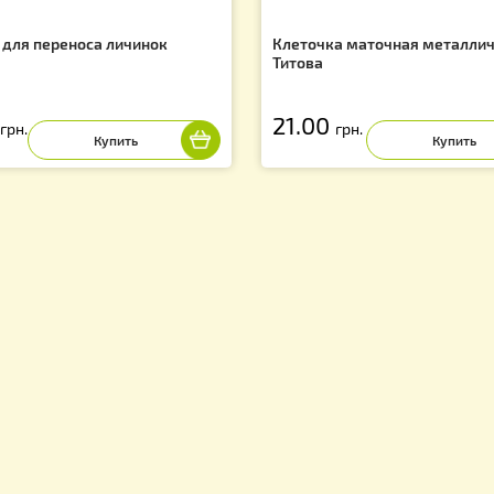
атель для переноса личинок
Клеточка маточ
Титова
5.00
21.00
грн.
грн.