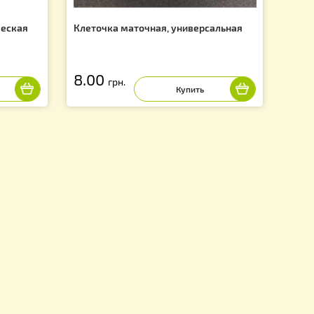
ная металлическая
Клеточка маточная, универса
8.00
грн.