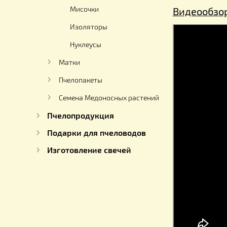
Джентерский сот – Германия
Система Китайский сот
Система "Украинский сот"
Мисочки
Видео
Изоляторы
Нуклеусы
Матки
Пчелопакеты
Семена Медоносных растений
Пчелопродукция
Подарки для пчеловодов
Изготовление свечей