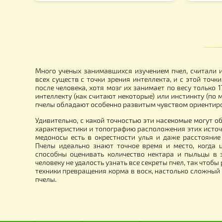
Магазин на 10 рамочный Улей
Уп
415.00
грн.
1