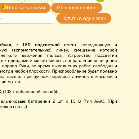
00
Купить
Количество:
грн.
-
+
обавить
Оплата частями
Рассрочка online
мои желания
P0001CH
ловода налобная, с
LED
подсветкой
имеет неподв
емую подвижную (вспомогательную) линзу, смещение
ит за счёт лёгкого движения пальца. Устройство п
яется двумя светодиодами и может менять направление 
из и влево — вправо. Руки, во время выполнения работ, с
проводить осмотр в любой плоскости. Приспособление буде
нении работ на пасеке, при ручном переносе личинок в 
нном осеменении маток.
е:
1,5Х, 3Х,8,5Х, (10Х с добавочной линзой).
онарика:
2 пальчиковые батарейки 2 шт x 1,5 В (тип A
сти фонарь можно снять.)