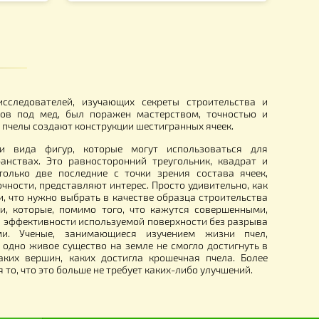
о пылесборника
Крышка на Сублиматоры
тия) 341х371 мм.
170.00
грн.