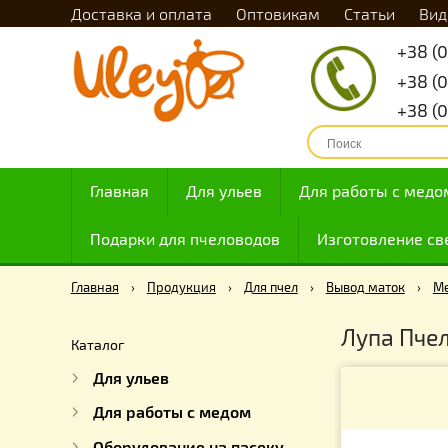
Доставка и оплата
Оптовикам
Статьи
Главная
Для ульев
Для работы с
Подарки для пчеловодов
Изготовлен
Главная
›
Продукция
›
Для пчел
›
Вывод мато
Лупа 
Каталог
Для ульев