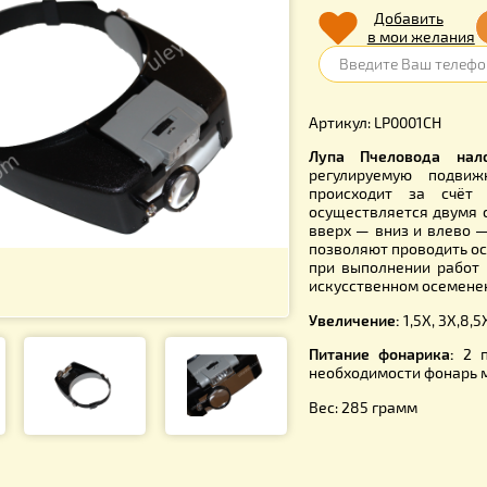
420.
Д
в 
Артикул: L
Лупа Пче
регулиру
происход
осуществл
вверх — вн
позволяют 
при выпол
искусстве
Увеличени
Питание ф
необходимо