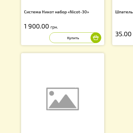
Система Никот набор «Nicot-30»
Шп
1 900.00
грн.
3