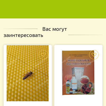
Вас могут
заинтересовать
f
f