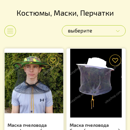
Костюмы, Маски, Перчатки
выберите
Показать категории
f
f
Маска пчеловода
Маска пчеловода