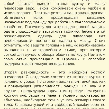
собой сшитые вместе штаны, куртку и маску
пчеловода евро. Такой комбинезон очень удобен в
использовании. Плотные резинки на штанах и рукавах
обтягивают тело, предотвращая попадание
насекомых под одежду при работе на пчеловодческом
хозяйстве. Пасечнику достаточно для полной защиты
одеть спецодежду и застегнуть молнию. Также в этой
разновидности одежды для пчеловода нет
необходимости постоянно надевать маску. Стоит
отметить, что защита головы на наших комбинезонах
выполнена в австралийском стиле, при котором
сеткой для лучшего обзора обшита по кругу. При этом
сама сетка произведена в Германии и способна
выдержать длительную эксплуатацию.
Вторая разновидность - это наборной костюм
пчеловода. Он отдельно состоит из штанов, куртки и
головного убора. По степени защиты он такой же, как
и предыдущая разновидность одежды. Но, как и в
случае с предыдущим вариантом, прежде чем купить
костюм пчеловода из льна в Украине производства
«Лысонь», необходимо точно узнать размеры своего
тела. Слишком узкий или свободный комбинезон не
сможет надежно защитить вас от пчел, так как при