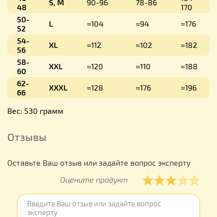
S, M
90-96
78-86
48
170
50-
L
≈104
≈94
≈176
52
54-
XL
≈112
≈102
≈182
56
58-
XXL
≈120
≈110
≈188
60
62-
XXXL
≈128
≈176
≈196
66
Вес: 530 грамм
Отзывы
Оставьте Ваш отзыв или задайте вопрос эксперту
Оцените продукт