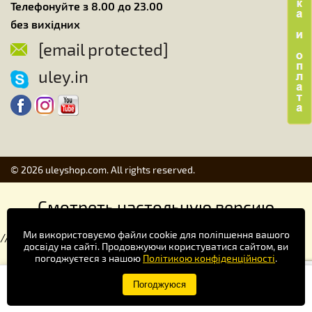
Телефонуйте з 8.00 до 23.00
без вихідних
[email protected]
uley.in
© 2026 uleyshop.com. All rights reserved.
Смотреть настольную версию
Ми використовуємо файли cookie для поліпшення вашого
//
досвіду на сайті. Продовжуючи користуватися сайтом, ви
погоджуєтеся з нашою
Політикою конфіденційності
.
Купуй зручніше в додатку!
Погоджуюся
×
Завантажити
Google Play