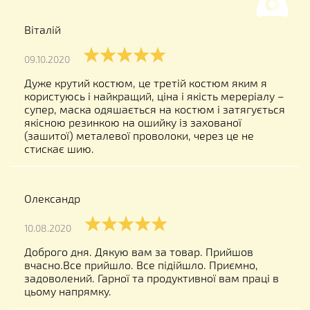
Віталій
09.10.2020
Дуже крутий костюм, це третій костюм яким я
користуюсь і найкращий, ціна і якість мереріалу –
супер, маска одяшається на костюм і затягується
якісною резинкою на ошийку із захованої
(зашитої) металевої проволоки, через це не
стискає шию.
Олександр
10.08.2020
Доброго дня. Дякую вам за товар. Прийшов
вчасно.Все прийшло. Все підійшло. Приємно,
задоволений. Гарної та продуктивної вам праці в
цьому напрямку.