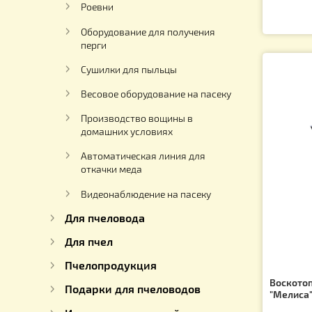
Обогрев ульев Градусники
Гигрометры
Во
Для кремования меда
Ар
Насосы для перекачки мёда
5
Роевни
Оборудование для получения
перги
Сушилки для пыльцы
Весовое оборудование на пасеку
Производство вощины в
домашних условиях
Автоматическая линия для
откачки меда