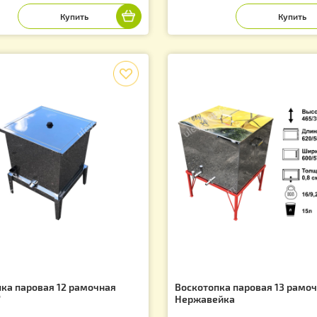
скотопка 6 -ти рамочная "Мелиса"
Воскотопка 6-ти
Нержавейка
тикул: V938
Артикул: 1160
 230.00
6 380.00
грн.
грн
f