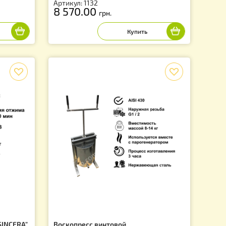
вая 13 рамочная.
Воскотопка паровая на 15 рам
Нержавеющая
Артикул: 1132
8 570.00
.
грн.
f