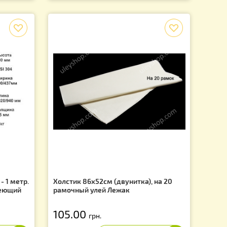
вая 17 литров.
Дым пушка Варомор + газовы
баллон
2 200.00
грн.
1 900.00
.
грн.
f