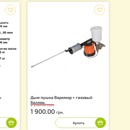
>
3
 на 1 странице из 3
12 из 34 товаров
f