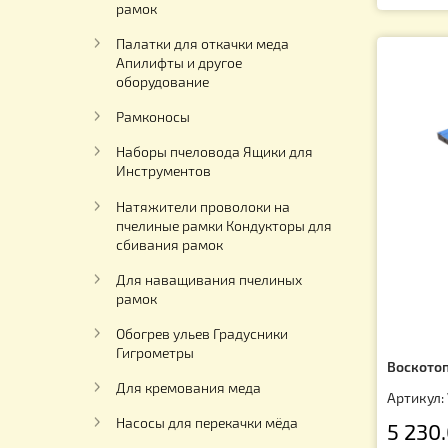
Павильоны для пчел
Ар
3
Электричество на пасеку
Столы для распечатки пчелиных
рамок
Палатки для откачки меда
Апилифты и другое
оборудование
Рамконосы
Наборы пчеловода Ящики для
Инструментов
Натяжители проволоки на
пчелиные рамки Кондукторы для
сбивания рамок
Для наващивания пчелиных
рамок