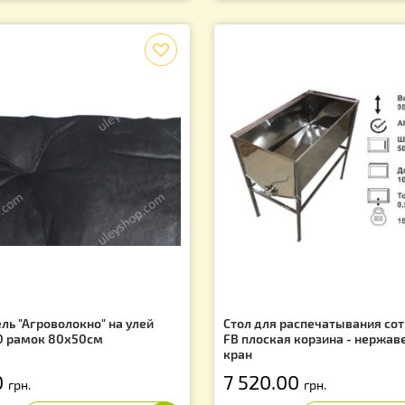
рмушка потолочная 2,2 литра
Воскотопка паро
Нержавейка.
07.00
4 290.00
грн.
грн
f