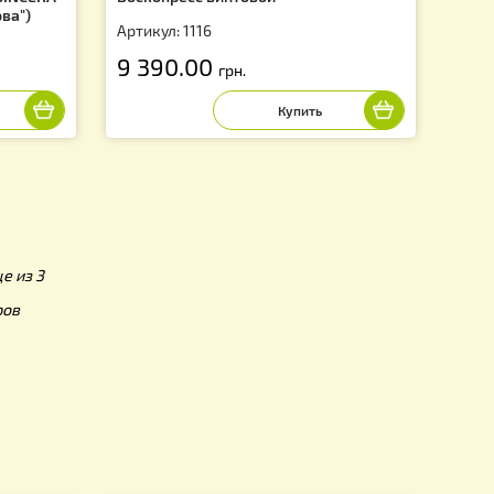
оско-пресс "SINCERA"
Воскопресс винтовой
пресса Кулакова")
Артикул: 1116
9 390.00
рн.
грн.