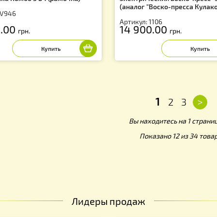
скотопка Комбо 3 в 1 (рамочна)
Электрический в
(аналог "Воско-
тикул: V946
Артикул: 1106
1 990.00
14 900.00
грн.
г