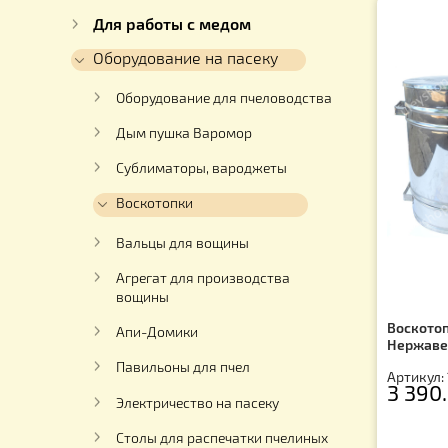
Каталог
Для ульев
Для работы с медом
Оборудование на пасеку
Оборудование для пчеловодства
Дым пушка Варомор
Сублиматоры, вароджеты
Воскотопки
Вальцы для вощины
Агрегат для производства
вощины
Во
Апи-Домики
Не