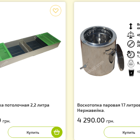
1
2
Вы находитесь
Показано 
Лидеры продаж
f