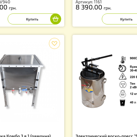
скотопка паровая 12 рамочная
Воскотопка паро
елиса"
Нержавейка
тикул: V940
Артикул: 1161
 730.00
8 390.00
грн.
грн
f