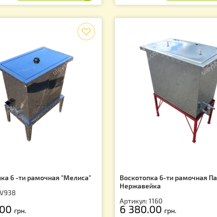
тикул: 1100
Артикул: V935
 390.00
3 740.00
грн.
грн
f