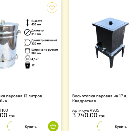
f
скотопка паровая 12 литров.
Воскотопка паров
ржавейка.
Квадратная