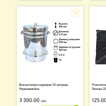
Комбинезон пчеловода с маской
Ко
«Евро» коттон
1 750.00
1
грн.
f