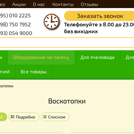
Видео
Акции
О нас
Контакты
Отзывы
+38 (095) 010 2225
Заказать 
+38 (098) 750 7952
Телефонуйте з 8.
без вихідних
+38 (093) 054 9000
 медом
Оборудование на пасеку
Для пчелов
ие свечей
Все товары
›
Воскотопки
Воскотопки
Плиткой
Подробно
Списком