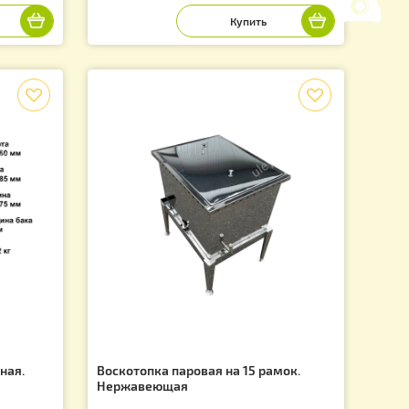
 рамочная Паровая.
Воскотопка паровая на 10 рам
Нержавеющая
Артикул: 1170
5 940.00
.
грн.
f