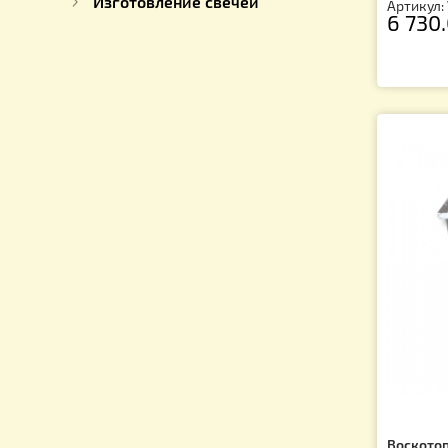
Видеонаблюдение на пасеку
Для пчеловода
Для пчел
Пчелопродукция
Во
Подарки для пчеловодов
"М
Изготовление свечей
Ар
6