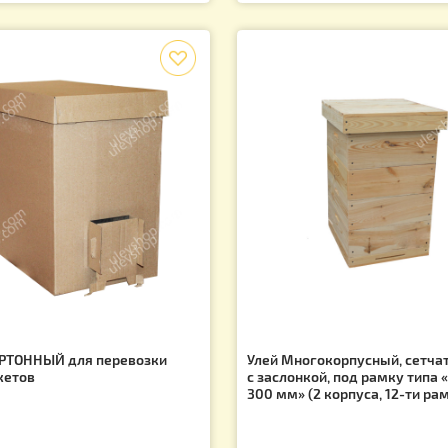
рмушка потолочная 2,2 литра
Дым пушка Варо
баллон
2 200.00
грн.
07.00
1 900.00
грн.
грн
f