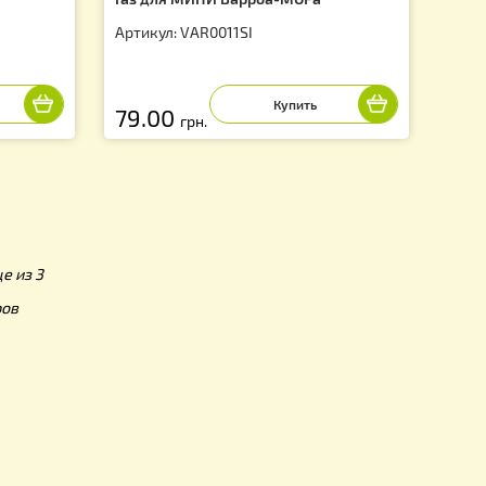
а
Газ для МИНИ Варроа-МОРа
0SI
Артикул: VAR0011SI
79.00
грн.