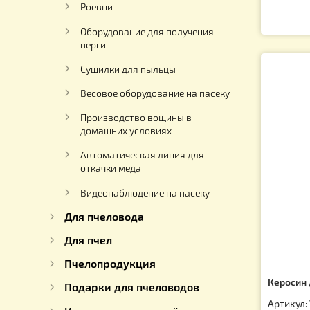
Обогрев ульев Градусники
Гигрометры
Ко
ды
Для кремования меда
Ар
Насосы для перекачки мёда
2
Роевни
Оборудование для получения
перги
Сушилки для пыльцы
Весовое оборудование на пасеку
Производство вощины в
домашних условиях
Автоматическая линия для
откачки меда