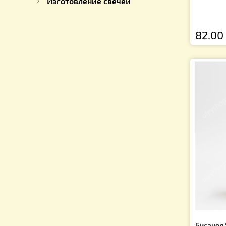
Видеонаблюдение на пасеку
Для пчеловода
Для пчел
Пчелопродукция
Ке
Подарки для пчеловодов
Ар
Изготовление свечей
8