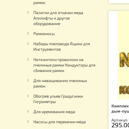
Павильоны для пчел
2
Ар
1
Электричество на пасеку
Столы для распечатки пчелиных
рамок
Палатки для откачки меда
Апилифты и другое
оборудование
Рамконосы
Наборы пчеловода Ящики для
Инструментов
Натяжители проволоки на
пчелиные рамки Кондукторы для
сбивания рамок
Для наващивания пчелиных
рамок