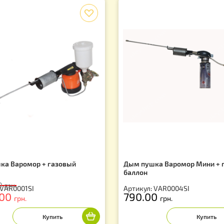
f
м пушка Варомор + газовый
Дым пушка Варо
ллон
баллон