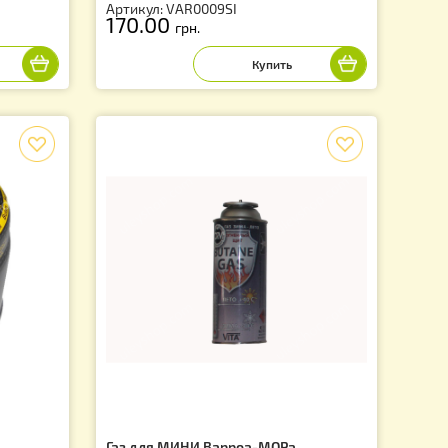
омора 0,8 литра
Жидкость № 1 для дым пушки
Варомор 0,5 литра
8SI
Артикул: VAR0009SI
170.00
грн.
f