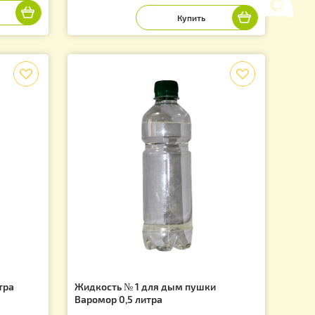
итраз.
Керосин Венгрия 1 литр - для
Варомора
4UK
Артикул: KV1000
320.00
грн.
f