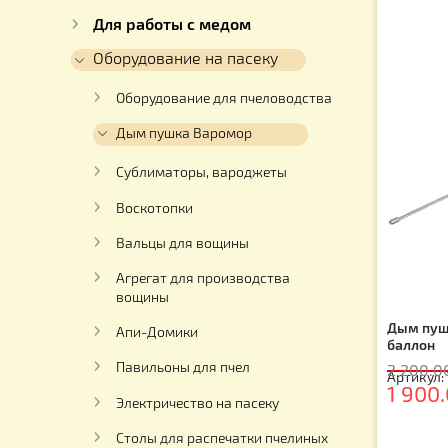
Каталог
Для ульев
Для работы с медом
Оборудование на пасеку
Оборудование для пчеловодства
Дым пушка Варомор
Сублиматоры, вароджеты
Воскотопки
Вальцы для вощины
Агрегат для производства
вощины
Ды
Апи-Домики
ба