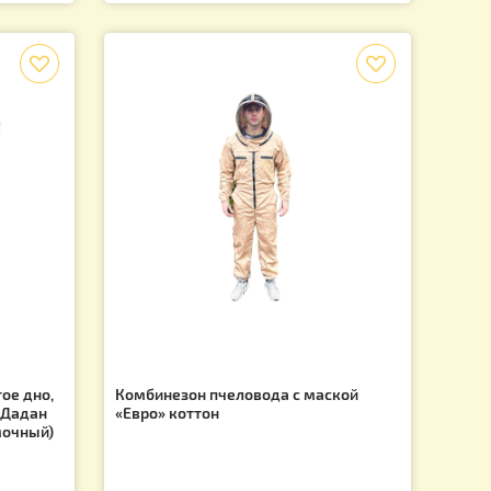
мор + газовый
Утеплитель "Агроволокно" на 
Лежак 20 рамок 80х50см
125.00
.
грн.
f