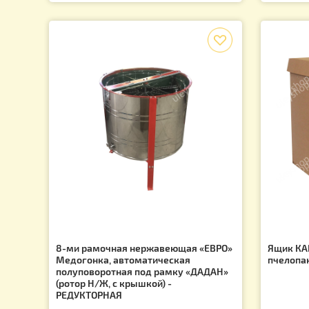
Утеплитель на многокорпусный улей
Ко
(Агроволокно) 50х50см
1
75.00
грн.
f