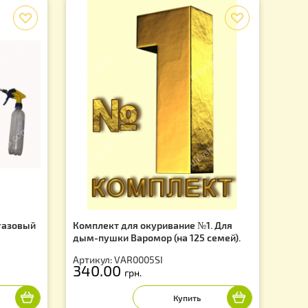
f
мор Мини + газовый
Комплект для окуривание №1.
дым-пушки Варомор (на 125 се