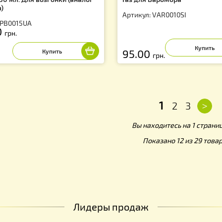
санол 50 мл. Для возгонки (аналог
Газ для Варомор
санара)
Артикул: VAR001
тикул: PB0015UA
95.00
грн.
95.00
грн.