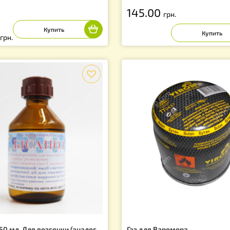
росин для Варомора 0,4 литра
Керосин для Вар
тикул: VAR0007SI
Артикул: VAR000
145.00
грн.
2.00
грн.
f