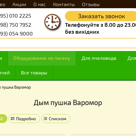
Видео
Акции
О нас
Контакты
Отзывы
+38 (095) 010 2225
Заказать 
+38 (098) 750 7952
Телефонуйте з 8.
без вихідних
+38 (093) 054 9000
 медом
Оборудование на пасеку
Для пчелов
ие свечей
Все товары
›
Дым пушка Варомор
Дым пушка Варомор
Плиткой
Подробно
Списком