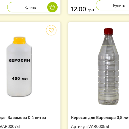
мплект для окуривание №2. Для
Бипин 1,0 мл Ам
м-пушки Варомор (на 200 семей).
Артикул: PB000
тикул: VAR0006SI
95.00
грн.
12.00
грн.
f