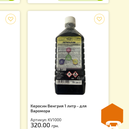
4SI
Артикул: VAR0005SI
340.00
грн.
f