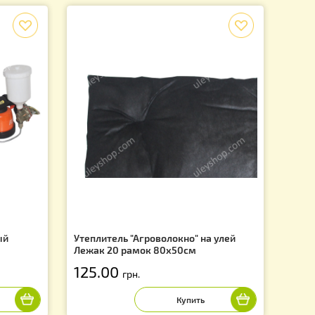
>
3
 на 1 странице из 3
12 из 29 товаров
f