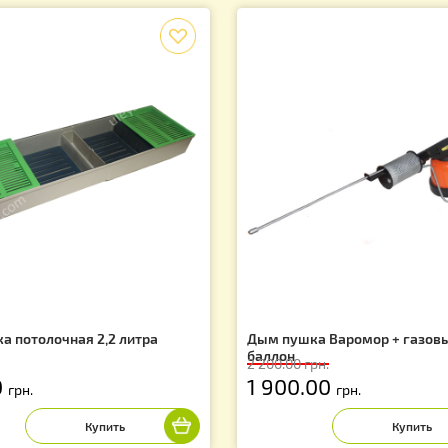
1
2
Вы находитесь
Показано 
Лидеры продаж
f