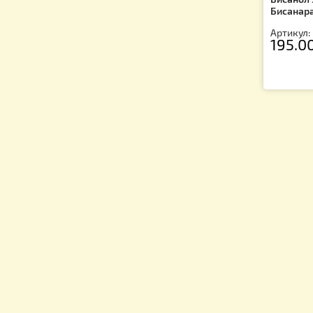
Би
Би
Ар
1