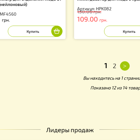
шок фильтр для отделения мёда от
Мини дозатор д
бруса (нейлоновый)
Артикул: HPK082
130.00
грн.
тикул: MF4560
19.00
109.00
грн.
грн.