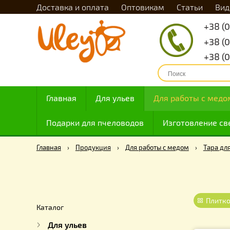
Доставка и оплата
Оптовикам
Статьи
Главная
Для ульев
Для работы с
Подарки для пчеловодов
Изготовлен
Главная
›
Продукция
›
Для работы с медом
›
Т