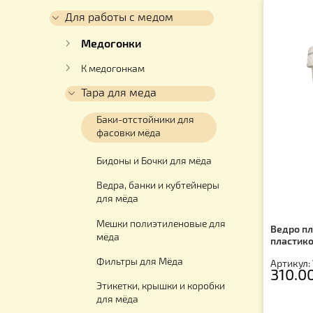
Каталог
Для ульев
Для работы с медом
Медогонки
К медогонкам
Тара для меда
Баки-отстойники для
фасовки мёда
Бидоны и Бочки для мёда
Ведра, банки и кубтейнеры
для мёда
Мешки полиэтиленовые для
Ве
мёда
пл