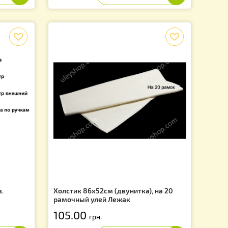
очная 2,2 литра
Улей Многокорпусный, сетчато
заслонкой, под рамку типа «Д
300 мм» (2 корпуса, 10-ти рам
2 450.00
грн.
f