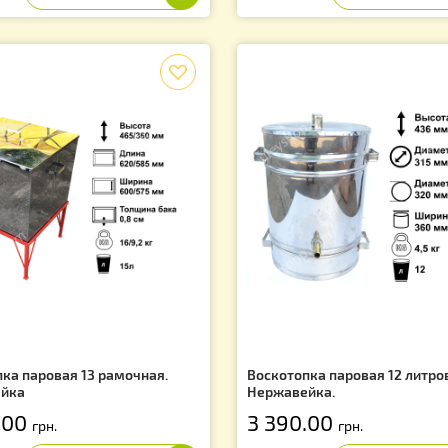
мка для Улья Дадан, с
Кормушка потол
зделителями Гофмана (комплект
 рамок)
 200.00
107.00
грн.
грн.
f