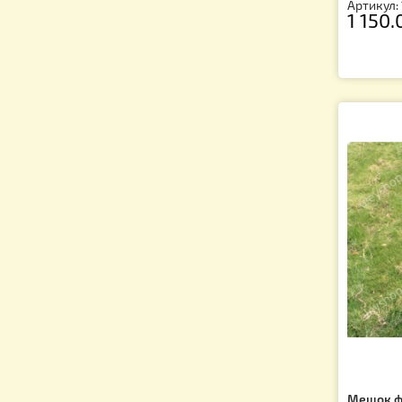
По
10
Ар
1