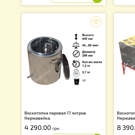
Улей Многокорпусный под рамку
Ра
типа «Дадан 300 мм» (2 корпуса, 12-
ра
ти рамочный)
50
2 420.00
1
грн.
f