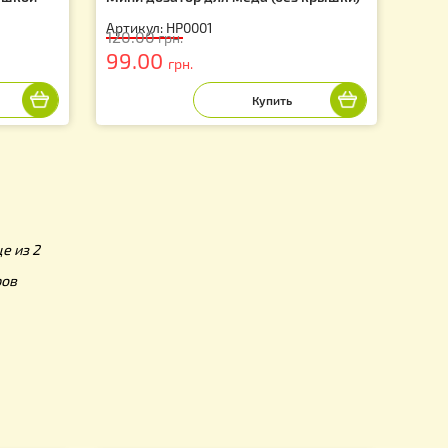
ля меда с крышкой
Мини дозатор для меда (без 
Артикул: HP0001
120.00
грн.
99.00
грн.