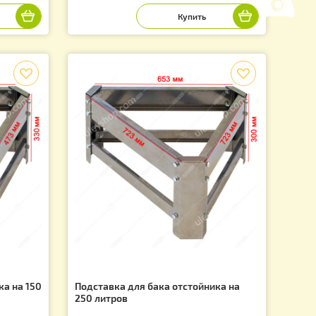
ака отстойника на 35
Подставка для бака отстойника
70 литров
Артикул: 1695
1 120.00
.
грн.
f