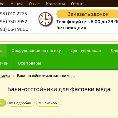
Видео
Акции
О нас
Контакты
Отзывы
+38 (095) 010 2225
Заказать 
+38 (098) 750 7952
Телефонуйте з 8.
без вихідних
+38 (093) 054 9000
 медом
Оборудование на пасеку
Для пчелов
ие свечей
Все товары
ара для меда
›
Баки-отстойники для фасовки мёда
Баки-отстойники для фасовк
Плиткой
Подробно
Списком