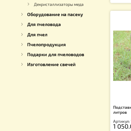
Фильтры для Мёда
Ар
3
Этикетки, крышки и коробки
для мёда
Декристаллизаторы меда
Оборудование на пасеку
Для пчеловода
Для пчел
Пчелопродукция
Подарки для пчеловодов
Изготовление свечей