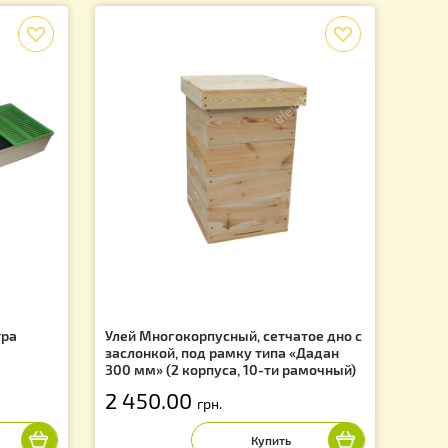
>
2
 на 1 странице из 2
12 из 14 товаров
f