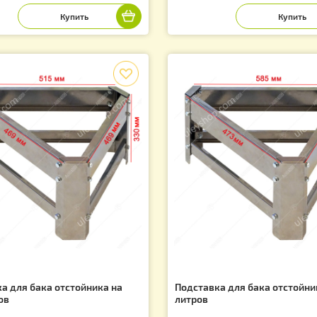
дставка для бака отстойника на 20
Подставка для б
тров
литров
тикул: 1690
Артикул: 1692
 050.00
1 070.00
грн.
грн
f