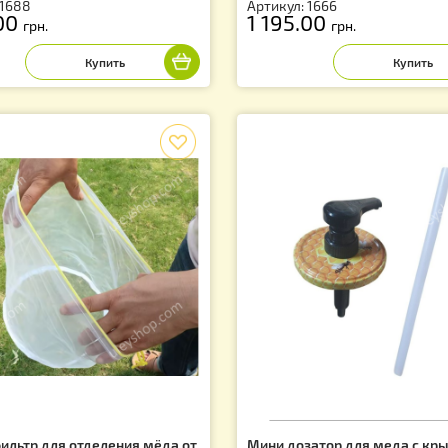
дставка для бака отстойника на
Подставка для б
0 литров
литров
тикул: 1688
Артикул: 1666
 150.00
1 195.00
грн.
грн.
f