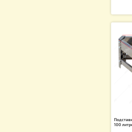
По
ли
Ар
1