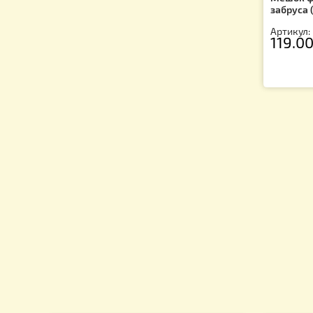
Ме
за
Ар
1