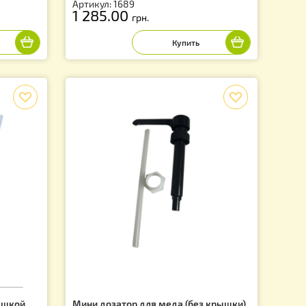
ака отстойника на 150
Подставка для бака отстойник
250 литров
Артикул: 1689
1 285.00
грн.
f