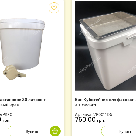
f
дро пластиковое 20 литров +
Бак Куботейнер
астиковый кран
л + фильтр