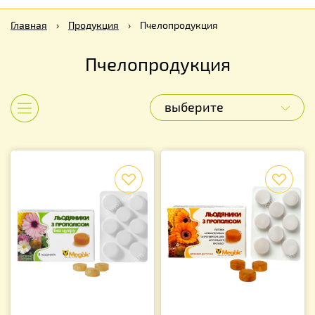
Главная
›
Продукция
›
Пчелопродукция
Пчелопродукция
выберите
Показать категории
f
f