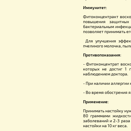
Врачи – г
климактер
микроцирк
Андрологи
Употребле
соответст
настойки 
простатита
Иммунитет
Фитоконце
повышени
бактериал
позволяет 
Для улучш
пчелиного 
Противопо
- Фитокон