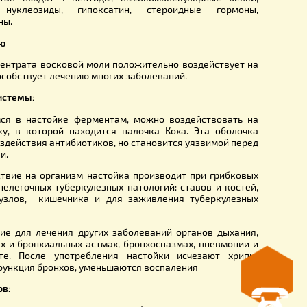
родолжили И.С.Золотарев и С.И. Метальников. Завершил н
товал настойку на личинках восковой моли кардиолог –
ков. Именно он подтвердил, что экстракт подходит не т
уберкулезом, но и для лечения других болезней.
инок, в состав входят : пептиды, высокомолекулярны
, ксантин, нуклеозиды, гипоксатин, стероидные 
оты и витамины.
 к применению
ние фитоконцентрата восковой моли положительно воздей
еловека и способствует лечению многих заболеваний.
ыхательной системы:
 содержащимся в настойке ферментам, можно воздейств
бную оболочку, в которой находится палочка Коха. Эта
алочку от воздействия антибиотиков, но становится уязви
восковой моли.
ьное воздействие на организм настойка производит при 
ях легких, внелегочных туберкулезных патологий: ставов 
мфатических узлов, кишечника и для заживления тубер