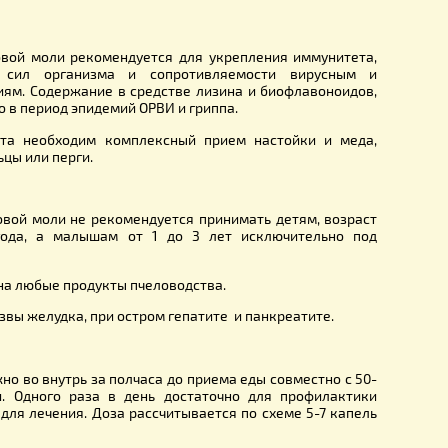
омеопаты рекомендуют прием настойки при токсикозе, бе
ических нарушениях. Приема препарата приводит к у
уляции крови, восстановлению эндометрия.
я:
ние настойки приводит к улучшению подвижности спермато
венно, снижает риск развития бесплодия. Кроме этог
рекомендуется с целью профилактики и лечения аденомы 
, импотенции.
:
нтракт восковой моли рекомендуется для укрепления им
я защитных сил организма и сопротивляемости ви
ьным инфекциям. Содержание в средстве лизина и биофла
принимать его в период эпидемий ОРВИ и гриппа.
ения эффекта необходим комплексный прием настойки
молочка, пыльцы или перги.
казания:
центрат восковой моли не рекомендуется принимать детям