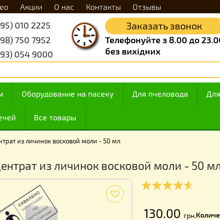
Видео
Акции
О нас
Контакты
Отзывы
+38 (095) 010 2225
Заказать 
+38 (098) 750 7952
Телефонуйте з 8.
без вихідних
+38 (093) 054 9000
 медом
Оборудование на пасеку
Для пчелов
ие свечей
Все товары
концентрат из личинок восковой моли - 50 мл
онцентрат из личинок восковой моли
f