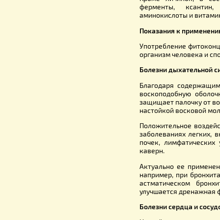
практику п
и запатен
С.А.Мечни
борьбы с т
Кроме лич
ферменты
аминокисл
Показания
Употребле
организм ч
Болезни д
Благодаря
воскоподо
защищает п
настойкой 
Положител
заболевани
почек, ли
каверн.