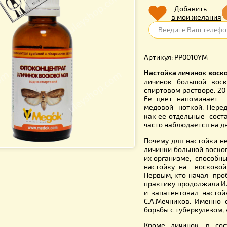
130.
Д
в 
Артикул: P
Настойка 
личинок б
спиртовом 
Ее цвет н
медовой н
как ее от
часто набл
Почему для
личинки бо
их организ
настойку 
Первым, кт