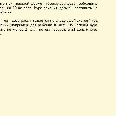
е достиг 1 года, а малышам от 1 до 3 лет исключите
ем доктора.
чии аллергии на любые продукты пчеловодства.
 обострения язвы желудка, при остром гепатите и панкреати
е:
настойку нужно во внутрь за полчаса до приема еды совмес
ми жидкости. Одного раза в день достаточно для проф
й и 2-3 раза для лечения. Доза рассчитывается по схеме 5
 10 кг веса.
внимание, что при тяжелой форме туберкулеза дозу не
до 10-12 капель на 10 кг веса. Курс лечения должен сос
сяцев без перерыва.
достигшим 14 лет, доза рассчитывается по следующей схе
5 капель настойки (например, для ребенка 10 лет – 15 капе
олжен составить не менее 21 дня, потом перерыв в 21 де
но повторить.
рамм