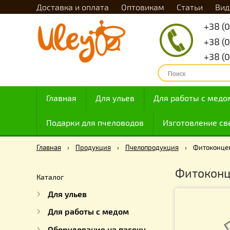
Доставка и оплата
Оптовикам
Статьи
Главная
Для ульев
Для работы с
Подарки для пчеловодов
Изготовлен
Главная
›
Продукция
›
Пчелопродукция
›
Фито
Фиток
Каталог
Для ульев