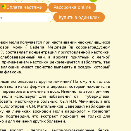
00
Купить
Количество:
грн.
-
+
обавить
Оплата частями
Рассрочка online
мои желания
P0010YM
личинок восковой моли
получается при настаивании неоку
ольшой восковой моли ( Galleria Melonella )в сорока
растворе. 20 % составляет концентрация приготовленной 
апоминает слабозаваренный чай, а аромат приятный 
откой. Перед применением настойку рекомендуется взбол
дельные составляющие имеют свойство выпадать в осадок
юдается на дне флакона.
 настойки нельзя использовать другие личинки? Потому ч
льшой восковой моли из-за фермента церраза, который на
ме, способны переваривать пчелиный воск. Именно по этой
на восковой моли используют для избавления от тубе
о начал пробовать настойку на больных, был И.И. Мечник