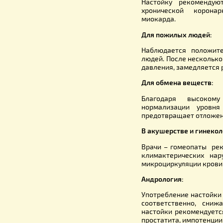
Актуально
например, 
астматиче
улучшаетс
Болезни се
Настойку
хроничес
миокарда.
Для пожил
Наблюдает
людей. По
давления, 
Для обмен
Благодар
нормализ
предотвращ
В акушерст