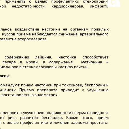
 ее применение для лечения других заболеваний органов
при бронхитах и бронхиальных астмах, бронхоспазмах, пн
ском бронхите. После употребления настойки исчезаю
я дренажная функция бронхов, уменьшаются воспаления
рдца и сосудов:
 рекомендуют применять с целью профилактики стен
кой коронарной недостаточности, кардиосклероза, 
ых людей:
ся положительное воздействие настойки на организм
сле несколько курсов приема наблюдается снижение арте
замедляется развитие атеросклероза.
а веществ:
я высокому содержанию лейцина, настойка спос
ации уровня сахара в крови, а содержание мет
ает отложение жиров в стенках сосудов и клетках печени.
ве и гинекологии: