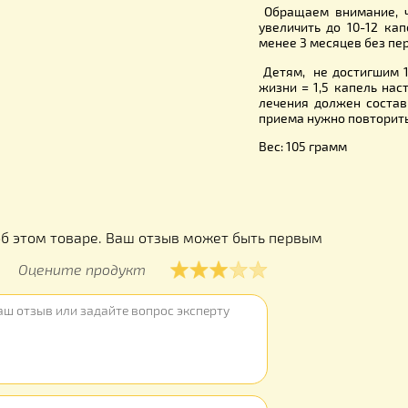
которых н
наблюдени
- При нали
- Во время
Применени
Принимать 
80 грамма
заболевани
настойки на
Обращаем 
увеличить 
менее 3 ме
Детям, не 
жизни = 1,
лечения д
приема нуж
Вес: 105 г