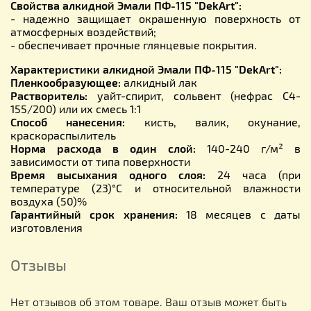
Свойства алкидной Эмали ПФ-115 "
DekArt
":
- надежно защищает окрашенную поверхность от
атмосферных воздействий;
- обеспечивает прочные глянцевые покрытия.
Характеристики алкидной Эмали ПФ-115 "
DekArt
":
Пленкообразующее:
алкидный лак
Растворитель:
уайт-спирит, сольвент (нефрас С4-
155/200) или их смесь 1:1
Способ нанесения:
кисть, валик, окунание,
краскораспылитель
Норма расхода в один слой:
140-240 г/м² в
зависимости от типа поверхности
Время высыхания одного слоя:
24 часа (при
температуре (23)°С и относительной влажности
воздуха (50)%
Гарантийный срок хранения:
18 месяцев с даты
изготовления
Отзывы
Нет отзывов об этом товаре. Ваш отзыв может быть