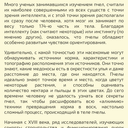
Много ученых занимавшихся изучением пчел, считали
их наиболее совершенными из всех существ с точки
зрения интеллекта, и с этой точки зрения располагали
их сразу после человека, хотя мозг их занимает по
весу только 174-ю часть их тела. Благодаря
интеллекту (как считают некоторые) или инстинкту (по
мнению других), оказалось, что пчелы обладают
особенно развитым чувством ориентирования.
Удивительно, с какой точностью эти насекомые могут
обнаруживать источники корма, характеристики и
топографию расположения этих источников. Они точно
знают, какие медоносы есть в окрестности улья и даже
расстояние до места, где они находятся. Пчелы
идеально знают точное время и место, когда цветут
некоторые растения, и способны оценивать
количество нектара и пыльцы в этих цветах. До сего
времени человеку не удалость узнать все секреты
пчел, так чтобы расшифровать всю «алхимию»
техники превращения корма в воск, настолько
сложный процесс, происходящий в теле пчелы.
Начиная с XVIII века, ряд исследователей, изучающих
секреты строительства и функционирования ячеек