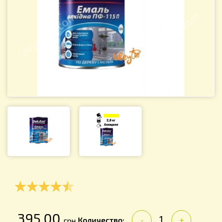
395.00
Количество:
грн.
-
+