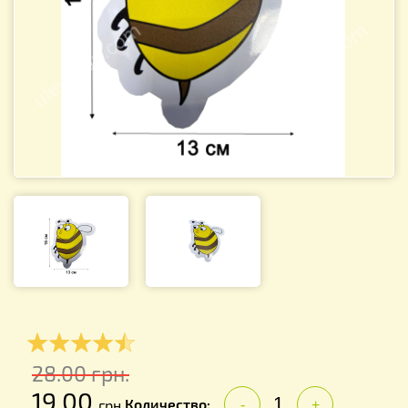
28.00
грн.
19.00
Количество:
грн.
-
+