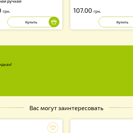
тамеска пасечная нержавеющая
Кормушка потол
ВРОПЕЙКА), для подъема рамок с
еревянной ручкой
55.00
107.00
грн.
грн.
х и скидках!