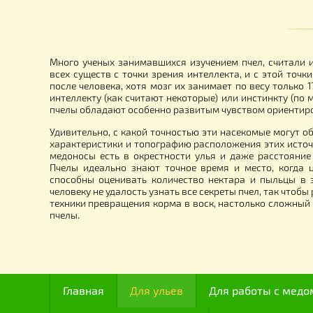
Санрой полоски (10 полосок-1уп. 1
Ст
полоска на рой) Апи-Сан
бу
1
0.00
грн.
Много ученых занимавшихся изучением пчел, сч
всех существ с точки зрения интеллекта, и с это
после человека, хотя мозг их занимает по весу т