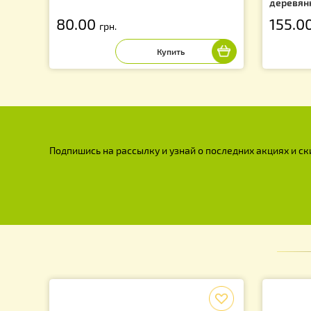
Проволока пчеловодная 0,5 кг.,
С
диаметр проволоки 0,5 мм.
(Е
д
80.00
1
грн.
Подпишись на рассылку и узнай о последних акция