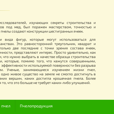
ового мёда с мини
Вощина "Медове Мисто" 5 кг (
кт — 50шт.
Рута, магазин)
1 890.00
грн.
I века, ряд исследователей, изучающих секреты строит
ия ячеек сотов под мед, был поражен мастерством, то
тью, с какими пчелы создают конструкции шестигранных яче