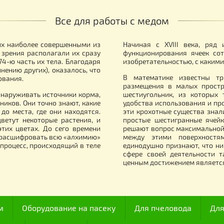
анок для распечатывания сот с
Коробки для Сот
нкером (механический)
рамками компле
7 900.00
815.00
грн.
грн.
Все для работы с медом
итали их наиболее совершенными из
Начиная с XVII
й точки зрения располагали их сразу
функционирован
олько 174-ю часть их тела. Благодаря
изобретательнос