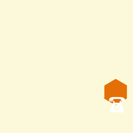
ешетки — 1
мм
рамм