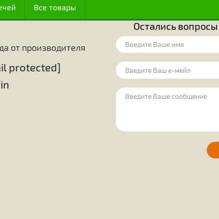
у (по мнению других), оказалось, что
В математике 
иентирования.
размещения в м
огут обнаруживать источники корма,
шестиугольник,
источников. Они точно знают, какие
удобства исполь
ояние до места, где они находятся.
эти крохотные с
огда цветут некоторые растения, и
простые шестиг
цы в этих цветах. До сего времени
решают вопрос 
ак чтобы расшифровать всю «алхимию»
между этими п
ожный процесс, происходящий в теле
единодушно приз
сфере своей де
ценным достижен
 медом
Оборудование на пасеку
Для пчелов
ие свечей
Все товары
Остались