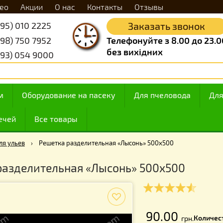
Видео
Акции
О нас
Контакты
Отзывы
+38 (095) 010 2225
Заказать 
+38 (098) 750 7952
Телефонуйте з 8.
без вихідних
+38 (093) 054 9000
 медом
Оборудование на пасеку
Для пчелов
ие свечей
Все товары
ющие для ульев
›
Решетка разделительная «Лысонь» 500х500
ка разделительная «Лысонь» 500х5
f