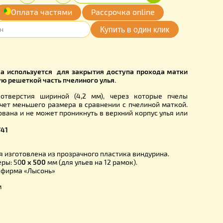
0
Купить
Количество:
грн.
-
+
обавить
Оплата частями
Рассрочка online
мои желания
305
льная решётка используется для закрытия доступа прох
й в отделенную решеткой часть пчелиного улья.
е имеются отверстия шириной (4,2 мм), через котор
роходят, за счет меньшего размера в сравнении с пчелино
ается изолирована и не может проникнуть в верхний корпус
 надставку.
 отверстий :
741
 рядов :
13
зделительная изготовлена из прозрачного пластика виндур
дующие размеры: 50
0 х 500
мм (для ульев на 12 рамок).
ель: Польша, фирма «Лысонь»