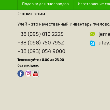
интеллекту (как считают некоторые) или инстинкт
пчелы обладают особенно развитым чувством ор
Удивительно, с какой точностью эти насекомые м
характеристики и топографию расположения этих 
медоносы есть в окрестности улья и даже расст
Пчелы идеально знают точное время и место, к
способны оценивать количество нектара и пыль
человеку не удалость узнать все секреты пчел, т
техники превращения корма в воск, настолько сл
пчелы.
Главная
Для ульев
Для работы с
Подарки для пчеловодов
Изготовлен
О компании