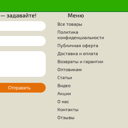
известны три вида фигур, которые могут использова
алых пространствах. Это равносторонний треугольник, 
 из которых только две последние с точки зрения соста
зования и прочности, представляют интерес. Просто удивите
ущества знали, что нужно выбрать в качестве образца стро
ранные ячейки, которые, помимо того, что кажутся сове
максимальной эффективности используемой поверхности бе
оверхностями. Ученые, занимающиеся изучением жиз
нают, что ни одно живое существо на земле не смогло дос
ятельности таких вершин, каких достигла крошечная пче
ием является то, что это больше не требует каких-либо улуч
ода
Для пчел
Пчелопродукция
 вопросы — задавайте!
Меню
Все товары