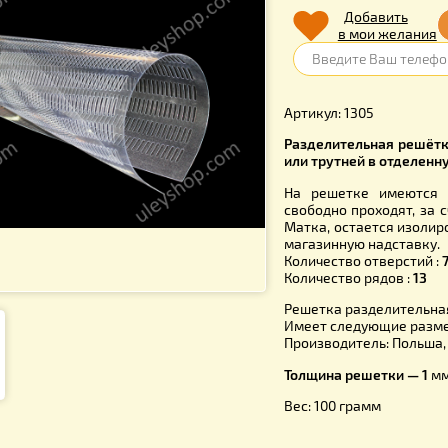
90.0
Д
в 
Артикул: 1
Разделите
или трутне
На решетк
свободно п
Матка, ост
магазинную
Количество
Количество
Решетка ра
Имеет сле
Производит