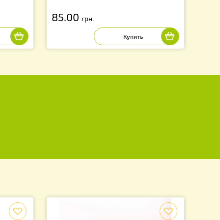
очная 2,2 литра
Решетка разделительная «Лы
420х500
85.00
грн.