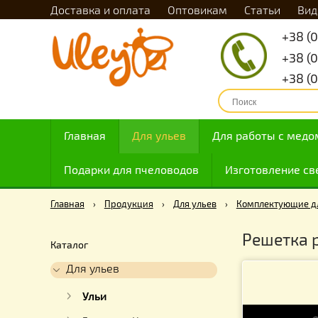
Доставка и оплата
Оптовикам
Статьи
Главная
Для ульев
Для работы с
Подарки для пчеловодов
Изготовлен
Главная
›
Продукция
›
Для ульев
›
Комплекту
Решет
Каталог
Для ульев