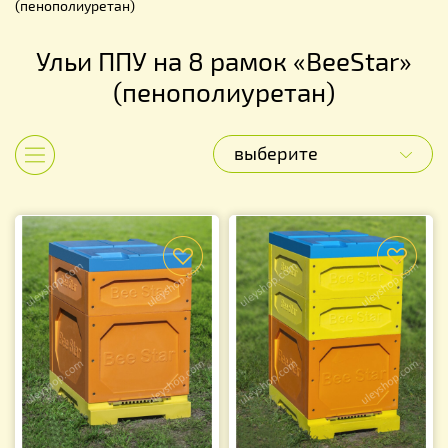
(пенополиуретан)
Ульи ППУ на 8 рамок «BeeStar»
(пенополиуретан)
выберите
Показать категории
f
f