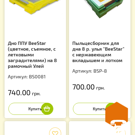
Дно ППУ BeeStar
Пыльцесборник для
(цветное, съемное, с
дна 8 р. улья "BeeStar"
летковыми
с нержавеющим
заградителями) на 8
вкладышем и лотком
рамочный Улей
Артикул: BSP-8
Артикул: BS0081
700.00
грн.
740.00
грн.
f
f