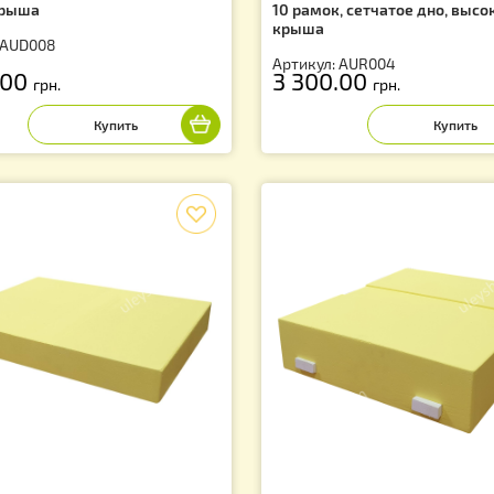
ей ППС (2 корпуса Рут на 10 рамок)
Улей ППС, 2 корп
зкая крыша
10 рамок, сетча
крыша
тикул: AUD008
Артикул: AUR00
 280.00
3 300.00
грн.
грн
f