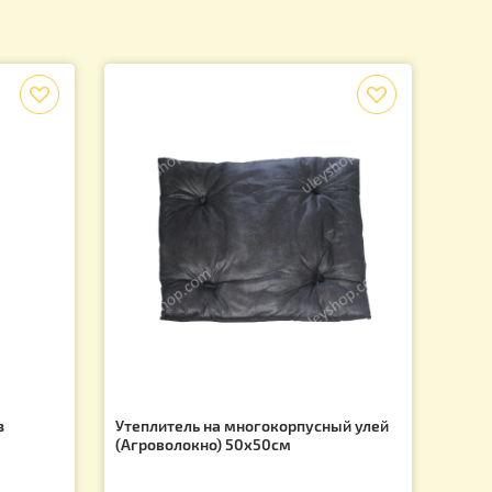
>
2
 на 1 странице из 2
12 из 19 товаров
f