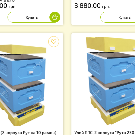
ей ППС, 1 корпус "Дадан 300 мм" на
Улей ППС (1 кор
 рамок + 1 магазин 145 мм, сетчатое
+2 магазин) ни
о, высокая крыша
Артикул: AUD007
тикул: AUD002
 250.00
3 880.00
грн.
грн
f