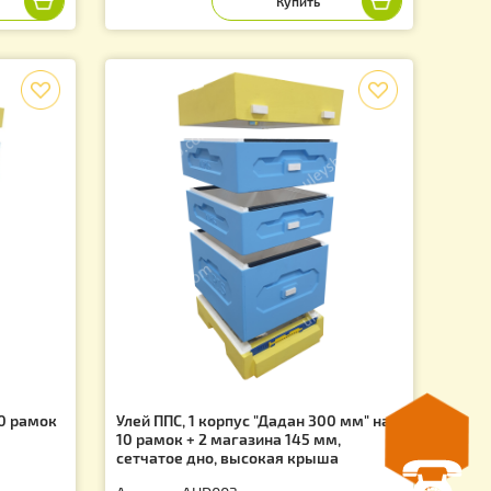
Артикул: AUD006
3 230.00
.
грн.
f