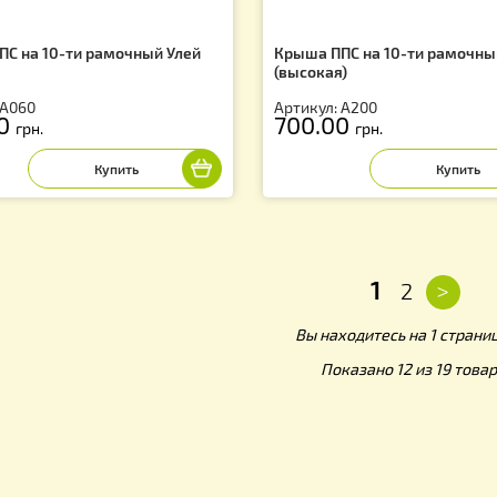
ыша ППС на 10-ти рамочный Улей
Крыша ППС на 1
изкая)
(высокая)
тикул: А060
Артикул: А200
80.00
700.00
грн.
грн.