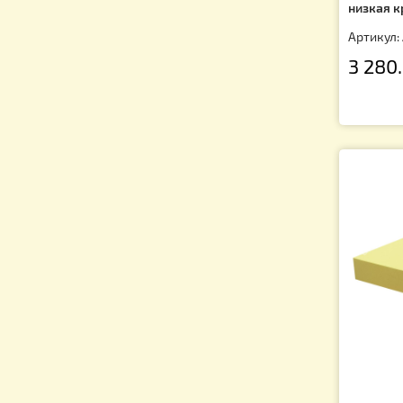
Ул
ни
Ар
3