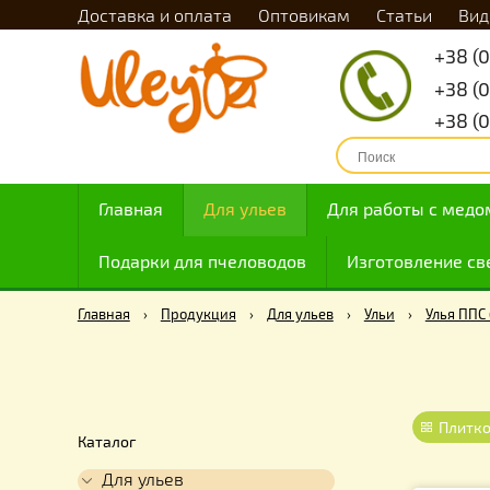
Доставка и оплата
Оптовикам
Статьи
Главная
Для ульев
Для работы с
Подарки для пчеловодов
Изготовлен
Главная
›
Продукция
›
Для ульев
›
Ульи
›
Ул