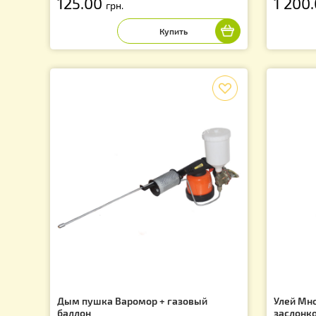
Утеплитель "Агроволокно" на улей
Ра
Лежак 20 рамок 80х50см
ра
50
125.00
1
грн.