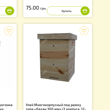
ая 3,3 л (без
Утеплитель на многокорпусны
(Агроволокно) 50х50см
75.00
грн.