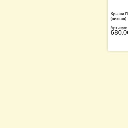
Кр
(н
Ар
6