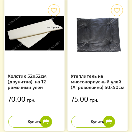
f
f
Холстик 52х52см
Утеплитель на
(двунитка), на 12
многокорпусный улей
рамочный улей
(Агроволокно) 50х50см
70.00
75.00
грн.
грн.