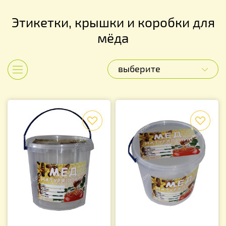
Этикетки, крышки и коробки для
мёда
выберите
Показать категории
f
f