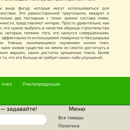
1.80
грн.
I века, ряд исследователей, изучающих секреты строит
ия ячеек сотов под мед, был поражен мастерством, то
тью, с какими пчелы создают конструкции шестигранных яче
известны три вида фигур, которые могут использова
алых пространствах. Это равносторонний треугольник, 
 из которых только две последние с точки зрения соста
зования и прочности, представляют интерес. Просто удивите
ущества знали, что нужно выбрать в качестве образца стро
ранные ячейки, которые, помимо того, что кажутся сове
максимальной эффективности используемой поверхности бе
оверхностями. Ученые, занимающиеся изучением жиз
нают, что ни одно живое существо на земле не смогло дос