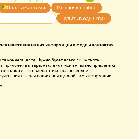
Купить
Количество:
н.
-
+
обавить
Оплата частями
Рассрочка online
мои желания
EM0007VT
спользуются для нанесения на них информации о меде и к
рямоугольная самоклеящаяся. Нужно будет всего лишь снят
 листа бумаги и приложить к таре, наклейка моментально п
сти. Бумага, из которой изготовлена этикетка, позволяет
ть маркеры, ручки, печати, для написания нужной вам инфо
кетки:
7х10 см.
мм