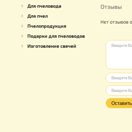
для мёда
Декристаллизаторы меда
Оборудование на пасеку
Для пчеловода
Отзыв
Для пчел
Нет отз
Пчелопродукция
Подарки для пчеловодов
Изготовление свечей