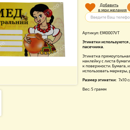
1.80
гр
Д
в 
Артикул: 
Этикетки и
пасечника.
Этикетка п
наклейку с
к поверхно
использова
Размер эти
Вес: 5 гра