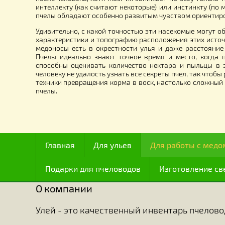
27.00
грн.
Много ученых занимавшихся изучением пчел, сч
всех существ с точки зрения интеллекта, и с это
после человека, хотя мозг их занимает по весу т
интеллекту (как считают некоторые) или инстинкт
пчелы обладают особенно развитым чувством ор
Удивительно, с какой точностью эти насекомые м
характеристики и топографию расположения этих 
медоносы есть в окрестности улья и даже расст
Пчелы идеально знают точное время и место, к
способны оценивать количество нектара и пыль
человеку не удалость узнать все секреты пчел, т
техники превращения корма в воск, настолько сл