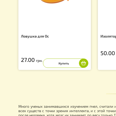
f
Ловушка для Ос
И
5