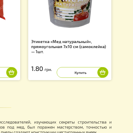
f
ь для Ульев
Этикетка «Мед натуральный»,
прямоугольная 7х10 см (самок
— 1шт.