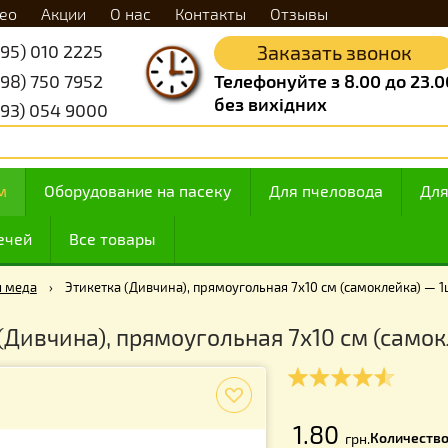
Видео
Акции
О нас
Контакты
Отзывы
+38 (095) 010 2225
Заказать 
+38 (098) 750 7952
Телефонуйте з 8.
без вихідних
+38 (093) 054 9000
 медом
Оборудование на пасеку
Для пчелов
ие свечей
Все товары
ара для меда
›
Этикетка (Дивчина), прямоугольная 7х10 см (са
тка (Дивчина), прямоугольная 7х10 с
f