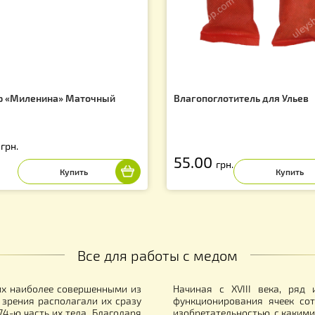
f
золятор «Миленина» Маточный
Влагопоглотител
0.00
грн.