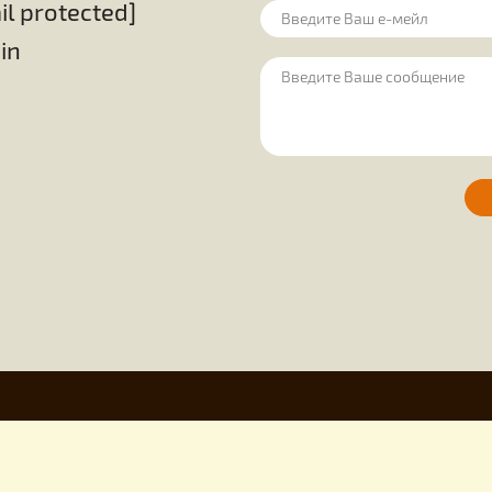
сфере своей де
ценным достижен
 медом
Оборудование на пасеку
Для пчелов
ие свечей
Все товары
Остались
еловода от производителя
[email protected]
uley.in