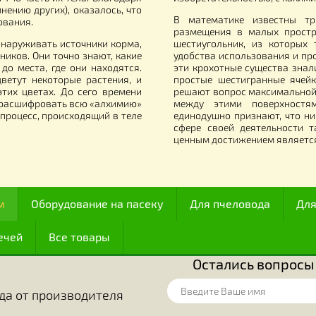
55.00
грн.
Все для работы с медом
итали их наиболее совершенными из
Начиная с XVII
й точки зрения располагали их сразу
функционирован
олько 174-ю часть их тела. Благодаря
изобретательнос
у (по мнению других), оказалось, что
В математике 
иентирования.
размещения в м
огут обнаруживать источники корма,
шестиугольник,
источников. Они точно знают, какие
удобства исполь
ояние до места, где они находятся.
эти крохотные с
огда цветут некоторые растения, и
простые шестиг
цы в этих цветах. До сего времени
решают вопрос 
ак чтобы расшифровать всю «алхимию»
между этими п
ожный процесс, происходящий в теле
единодушно приз