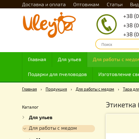
Доставка и оплата
Оптовикам
Статьи
Главная
Для ульев
Для работы с
Подарки для пчеловодов
Изготовлен
Главная
›
Продукция
›
Для работы с медом
›
Т
Этике
Каталог
Для ульев