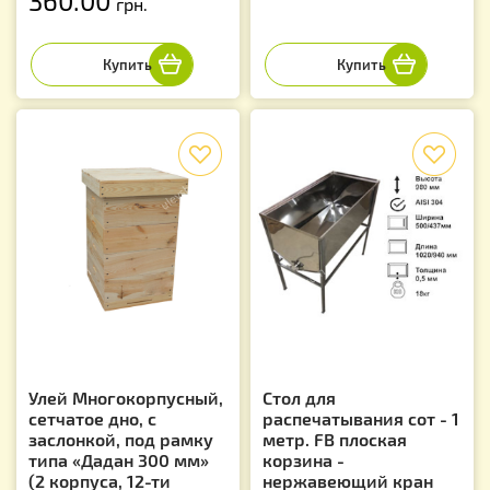
360.00
грн.
f
f
Улей Многокорпусный,
Стол для
сетчатое дно, с
распечатывания сот - 1
заслонкой, под рамку
метр. FB плоская
типа «Дадан 300 мм»
корзина -
(2 корпуса, 12-ти
нержавеющий кран