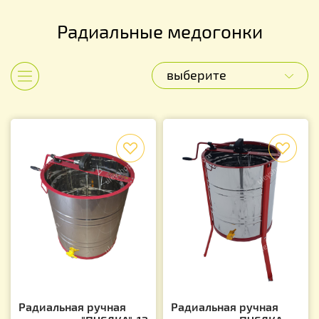
Радиальные медогонки
выберите
Показать категории
f
f
Радиальная ручная
Радиальная ручная