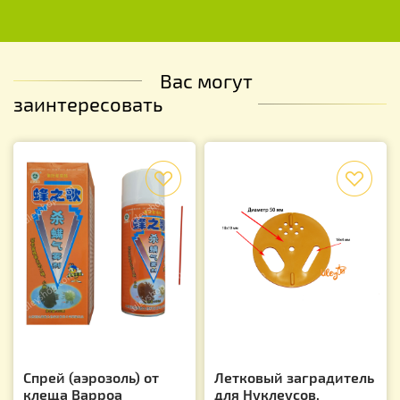
Вас могут
заинтересовать
f
f
Спрей (аэрозоль) от
Летковый заградитель
клеща Варроа
для Нуклеусов,