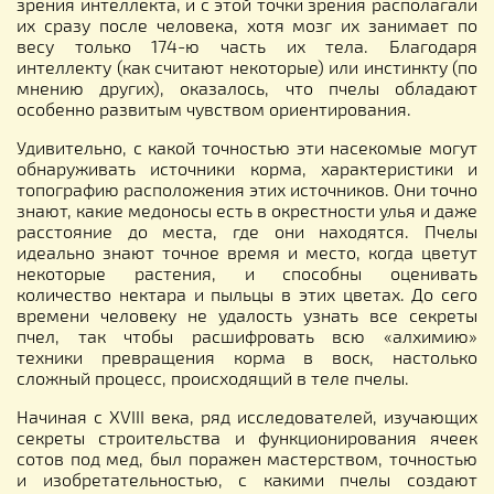
зрения интеллекта, и с этой точки зрения располагали
их сразу после человека, хотя мозг их занимает по
весу только 174-ю часть их тела. Благодаря
интеллекту (как считают некоторые) или инстинкту (по
мнению других), оказалось, что пчелы обладают
особенно развитым чувством ориентирования.
Удивительно, с какой точностью эти насекомые могут
обнаруживать источники корма, характеристики и
топографию расположения этих источников. Они точно
знают, какие медоносы есть в окрестности улья и даже
расстояние до места, где они находятся. Пчелы
идеально знают точное время и место, когда цветут
некоторые растения, и способны оценивать
количество нектара и пыльцы в этих цветах. До сего
времени человеку не удалость узнать все секреты
пчел, так чтобы расшифровать всю «алхимию»
техники превращения корма в воск, настолько
сложный процесс, происходящий в теле пчелы.
Начиная с XVIII века, ряд исследователей, изучающих
секреты строительства и функционирования ячеек
сотов под мед, был поражен мастерством, точностью
и изобретательностью, с какими пчелы создают