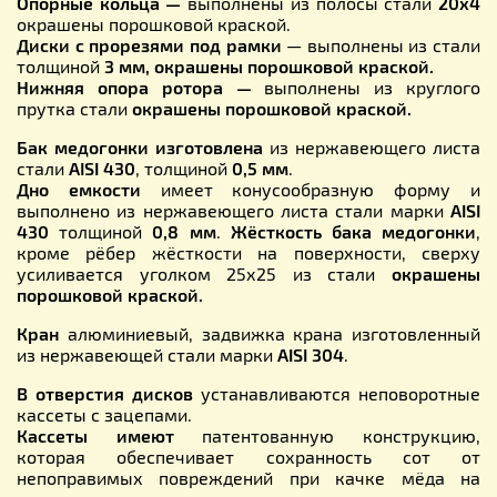
Опорные кольца —
выполнены из полосы стали
20х4
окрашены порошковой краской.
Диски с прорезями под рамки
— выполнены из стали
толщиной
3 мм,
окрашены порошковой краской
.
Нижняя опора ротора —
выполнены из круглого
прутка стали
окрашены порошковой краской
.
Бак медогонки
изготовлена
из нержавеющего листа
стали
AISI 430
, толщиной
0,5 мм
.
Дно емкости
имеет конусообразную форму и
выполнено из нержавеющего листа стали марки
AISI
430
толщиной
0,8 мм
.
Жёсткость бака медогонки
,
кроме рёбер жёсткости на поверхности, сверху
усиливается уголком 25х25 из стали
окрашены
порошковой краской
.
Кран
алюминиевый, задвижка крана изготовленный
из нержавеющей стали марки
AISI 304
.
В отверстия дисков
устанавливаются неповоротные
кассеты с зацепами.
Кассеты имеют
патентованную конструкцию,
которая обеспечивает сохранность сот от
непоправимых повреждений при качке мёда на