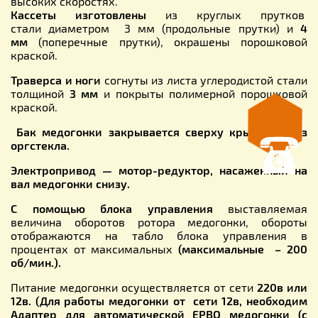
высоких скоростях.
Кассеты изготовлены
из круглых прутков
стали диаметром 3 мм (продольные прутки) и
4
мм
(поперечные прутки), окрашены порошковой
краской.
Траверса и ноги
согнуты из листа углеродистой стали
толщиной
3 мм
и покрыты полимерной порошковой
краской.
Бак медогонки закрывается сверху крышками из
оргстекла.
Электропривод — мотор-редуктор, насаженный на
вал медогонки снизу.
С помощью блока управления
выставляемая
величина оборотов ротора медогонки, обороты
отображаются на табло блока управления в
процентах от максимальных
(максимальные – 200
об/мин.).
Питание медогонки осуществляется от сети
220в или
12в.
(Для работы медогонки от сети 12в, необходим
Адаптер для автоматической ЕРВО медогонки (с