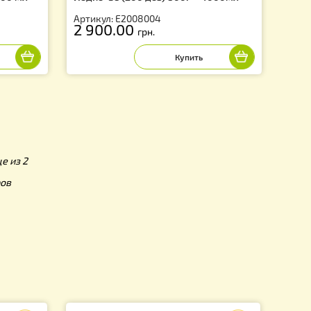
 водным раствором
Энтеронормин с водным раст
оз) 400 г + 2000 мл
Йодис+Se (200 доз) 800г + 4
02
Артикул: Е2008004
2 900.00
.
грн.