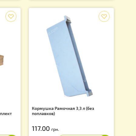
тывания сот - 1 метр.
Дым пушка Варомор + газовы
зина - нержавеющий
баллон
2 200.00
грн.
1 900.00
.
грн.
f