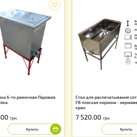
1
Вы находитесь
Показано 
Лидеры продаж
f