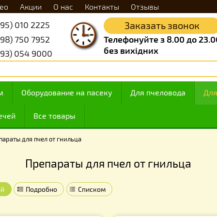
Видео
Акции
О нас
Контакты
Отзывы
+38 (095) 010 2225
Заказать 
+38 (098) 750 7952
Телефонуйте з 8.
без вихідних
+38 (093) 054 9000
 медом
Оборудование на пасеку
Для пчелов
ие свечей
Все товары
›
Препараты для пчел от гнильца
Препараты для пчел от гни
Плиткой
Подробно
Списком