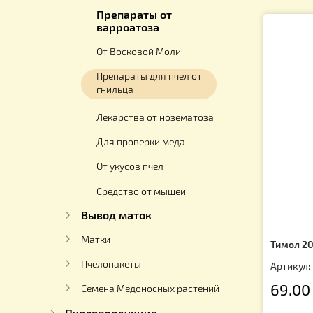
Ар
Лекарства от акарапидоза
4
Препараты от аскофероза
От Вирусных болезней
Препараты от
варроатоза
От Восковой Моли
Препараты для пчел от
гнильца
Лекарства от нозематоза
Для проверки меда
От укусов пчел
Средство от мышей
Вывод маток