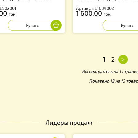
теронормин с водным раствором
Энтеронормин с
дис+Se (50 доз) 200г + 1000мл
Йодис+Se (100 д
тикул: Е502001
Артикул: Е10040
 000.00
1 600.00
грн.
грн