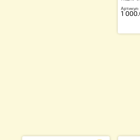
Эн
Йо
Ар
1