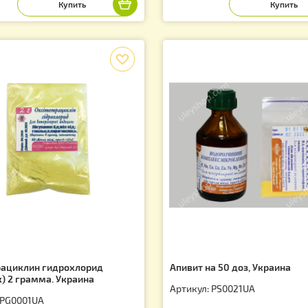
мол 20 грамм
Здоровая пчелка
(10мл. -1фл. )
тикул: PO0019UK
Артикул: PB000
9.00
99.00
грн.
грн.
f