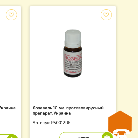
UK
Артикул: PO0020UK
155.00
грн.
f