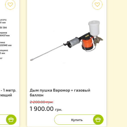
>
2
 на 1 странице из 2
12 из 13 товаров
f