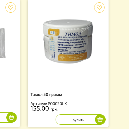
f
т.
Тимол 50 грамм