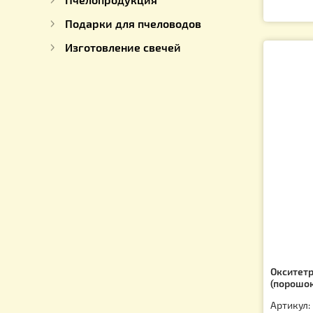
Матки
Ти
Пчелопакеты
Ар
6
Семена Медоносных растений
Пчелопродукция
Подарки для пчеловодов
Изготовление свечей