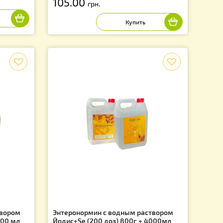
з, Украина
Окситет (аналог оксибактоцид
полосок. Украина
UA
Артикул: PG0002UA
105.00
грн.
f