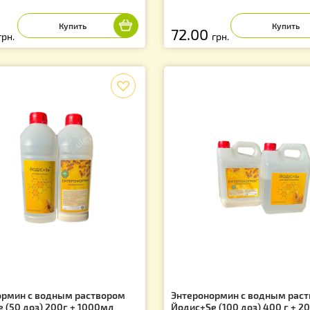
ситетрациклин гидрохлорид
Апивит на 50 до
орошок) 2 грамма. Украина
Артикул: PS0021
тикул: PG0001UA
5.00
72.00
грн.
грн.
f