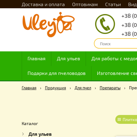
Доставка и оплата
Оптовикам
Статьи
Главная
Для ульев
Для работы с
Подарки для пчеловодов
Изготовлен
Главная
›
Продукция
›
Для пчел
›
Препараты