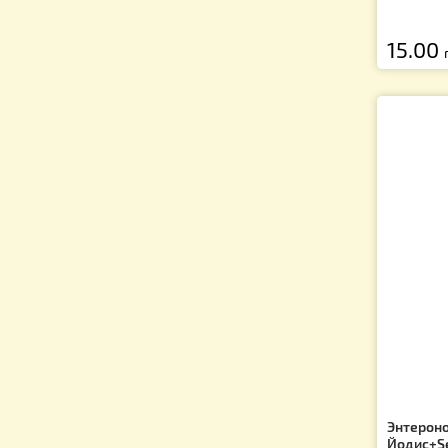
Ок
(п
Ар
1