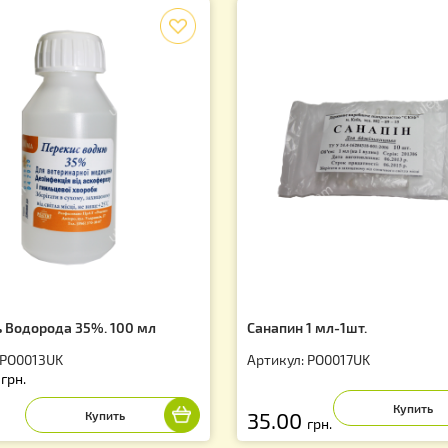
f
рекись Водорода 35%. 100 мл
Санапин 1 мл-1ш