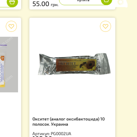
 (жидкость) Украина.
Лозеваль 10 мл. противовиру
препарат, Украина
8UK
Артикул: PS0012UK
55.00
грн.
f