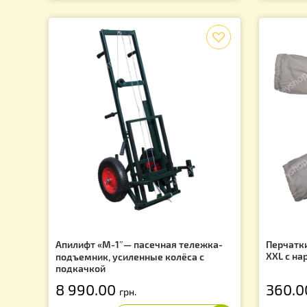
Утеплитель на многокорпусный улей
Во
(Агроволокно) 50х50см
Н
6
75.00
грн.
f