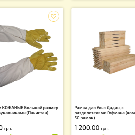
скотопка 6-ти рамочная Паровая.
Стол для распеча
ержавейка
FB плоская кор
кран
 380.00
7 520.00
грн.
грн
f