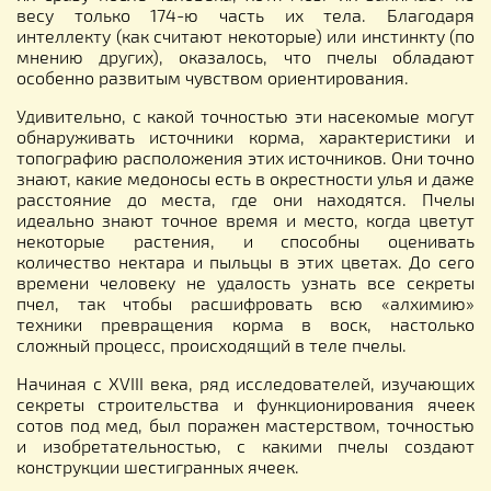
весу только 174-ю часть их тела. Благодаря
интеллекту (как считают некоторые) или инстинкту (по
мнению других), оказалось, что пчелы обладают
особенно развитым чувством ориентирования.
Удивительно, с какой точностью эти насекомые могут
обнаруживать источники корма, характеристики и
топографию расположения этих источников. Они точно
знают, какие медоносы есть в окрестности улья и даже
расстояние до места, где они находятся. Пчелы
идеально знают точное время и место, когда цветут
некоторые растения, и способны оценивать
количество нектара и пыльцы в этих цветах. До сего
времени человеку не удалость узнать все секреты
пчел, так чтобы расшифровать всю «алхимию»
техники превращения корма в воск, настолько
сложный процесс, происходящий в теле пчелы.
Начиная с XVIII века, ряд исследователей, изучающих
секреты строительства и функционирования ячеек
сотов под мед, был поражен мастерством, точностью
и изобретательностью, с какими пчелы создают
конструкции шестигранных ячеек.