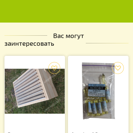
Вас могут
заинтересовать
f
f