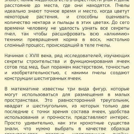
расстояние до места, где они находятся. Пчелы
идеально знают точное время и место, когда цветут
некоторые растения, и способны оценивать
количество нектара и пыльцы в этих цветах. До сего
времени человеку не удалость узнать все секреты
пчел, так чтобы расшифровать всю «алхимию»
техники превращения корма в воск, настолько
сложный процесс, происходящий в теле пчелы.
Начиная с XVIII века, ряд исследователей, изучающих
секреты строительства и функционирования ячеек
сотов под мед, был поражен мастерством, точностью
и изобретательностью, с какими пчелы создают
конструкции шестигранных ячеек.
В математике известны три вида фигур, которые
могут использоваться для размещения в малых
пространствах. Это равносторонний треугольник,
квадрат и шестиугольник, из которых только две
последние с точки зрения состава ячеек, удобства
использования и прочности, представляют интерес.
Просто удивительно, как эти крохотные существа
знали, что нужно выбрать в качестве образца
строительства простые шестигранные ячейки,