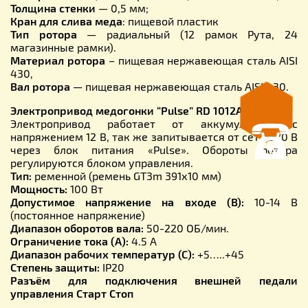
Толщина стенки
— 0,5 мм;
Кран для слива меда
: пищевой пластик
Тип ротора
— радиальный (12 рамок Рута, 24
магазинные рамки).
Материал
ротора
– пищевая нержавеющая сталь AISI
430,
Вал ротора
— пищевая нержавеющая сталь AISI 430.
Электропривод медогонки “Pulse” RD 1012A:
Электропривод работает от аккумулятора с
напряжением 12 В, так же запитывается от сети 220 В
через блок питания «Pulse». Обороты ротора
регулируются блоком управления.
Тип:
ременной (ремень GT3m 391х10 мм)
Мощность:
100 Вт
Допустимое напряжение на входе (В):
10-14 В
(постоянное напряжение)
Диапазон оборотов вала:
50-220 ОБ/мин.
Ограничение тока (А):
4.5 А
Диапазон рабочих температур (С):
+5…..+45
Степень защиты:
IP20
Разъём для подключения внешней педали
управления Старт Стоп