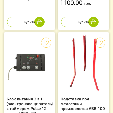
1 100.00
грн.
f
f
Блок питания 3 в 1
Подставка под
(электронаващиватель)
медогонки
с таймером Pulse 12
производства АВВ-100