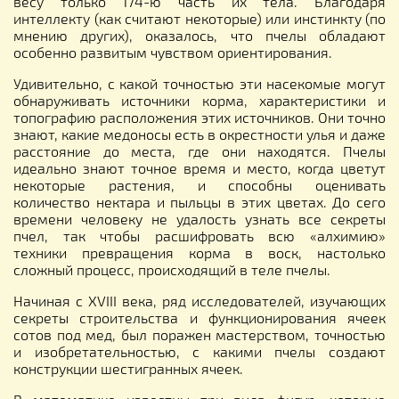
весу только 174-ю часть их тела. Благодаря
интеллекту (как считают некоторые) или инстинкту (по
мнению других), оказалось, что пчелы обладают
особенно развитым чувством ориентирования.
Удивительно, с какой точностью эти насекомые могут
обнаруживать источники корма, характеристики и
топографию расположения этих источников. Они точно
знают, какие медоносы есть в окрестности улья и даже
расстояние до места, где они находятся. Пчелы
идеально знают точное время и место, когда цветут
некоторые растения, и способны оценивать
количество нектара и пыльцы в этих цветах. До сего
времени человеку не удалость узнать все секреты
пчел, так чтобы расшифровать всю «алхимию»
техники превращения корма в воск, настолько
сложный процесс, происходящий в теле пчелы.
Начиная с XVIII века, ряд исследователей, изучающих
секреты строительства и функционирования ячеек
сотов под мед, был поражен мастерством, точностью
и изобретательностью, с какими пчелы создают
конструкции шестигранных ячеек.