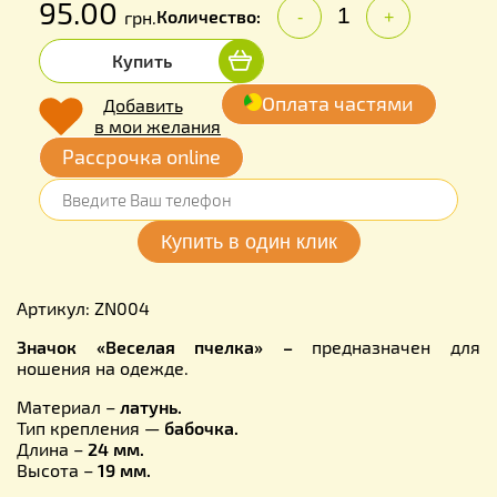
95.00
Количество:
грн.
-
+
Купить
Оплата частями
Добавить
в мои желания
Рассрочка online
Артикул: ZN004
Значок «
Веселая пчелка
» –
предназначен для
ношения на одежде.
Материал –
латун
ь
.
Тип крепления —
бабочка.
Длина –
24
мм.
Высота –
19
мм.