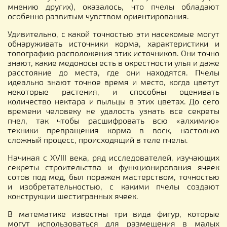
мнению других), оказалось, что пчелы обладают
особенно развитым чувством ориентирования.
Удивительно, с какой точностью эти насекомые могут
обнаруживать источники корма, характеристики и
топографию расположения этих источников. Они точно
знают, какие медоносы есть в окрестности улья и даже
расстояние до места, где они находятся. Пчелы
идеально знают точное время и место, когда цветут
некоторые растения, и способны оценивать
количество нектара и пыльцы в этих цветах. До сего
времени человеку не удалость узнать все секреты
пчел, так чтобы расшифровать всю «алхимию»
техники превращения корма в воск, настолько
сложный процесс, происходящий в теле пчелы.
Начиная с XVIII века, ряд исследователей, изучающих
секреты строительства и функционирования ячеек
сотов под мед, был поражен мастерством, точностью
и изобретательностью, с какими пчелы создают
конструкции шестигранных ячеек.
В математике известны три вида фигур, которые
могут использоваться для размещения в малых