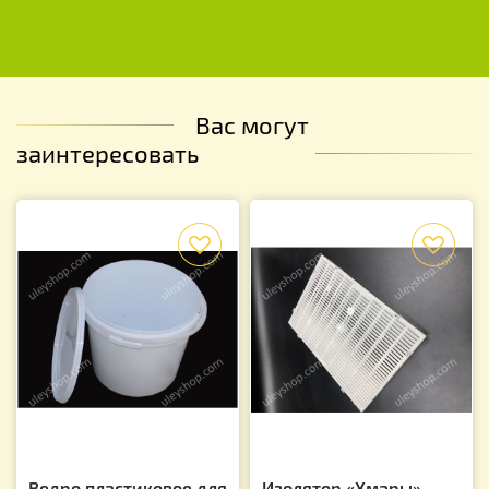
Вас могут
заинтересовать
f
f
Ведро пластиковое для
Изолятор «Хмары»