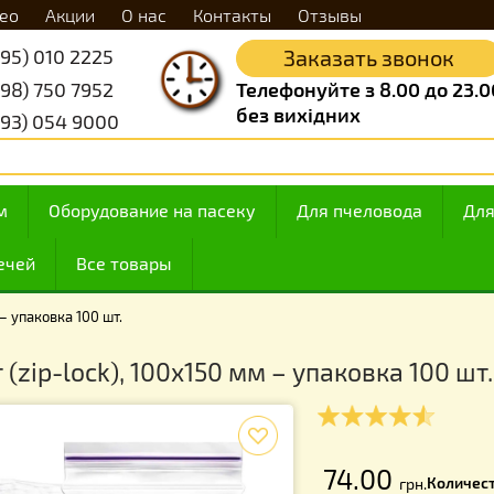
Видео
Акции
О нас
Контакты
Отзывы
+38 (095) 010 2225
Заказать 
+38 (098) 750 7952
Телефонуйте з 8.
без вихідних
+38 (093) 054 9000
 медом
Оборудование на пасеку
Для пчелов
ие свечей
Все товары
150 мм – упаковка 100 шт.
акет (zip-lock), 100х150 мм – упаковк
f