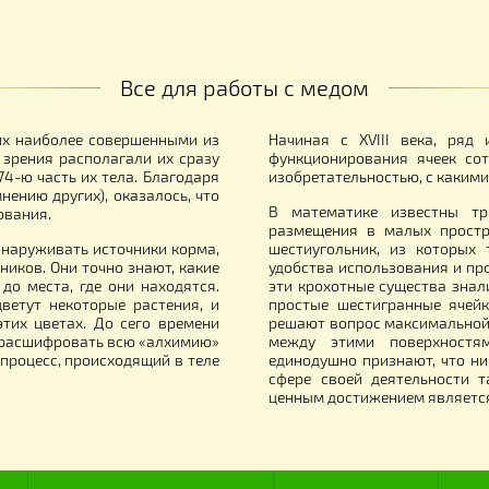
догонка 9 рамочная,
Ящик пчеловода
томатическая МК-9П, Ø940,
В/220В, под рамку «Дадан 300 мм»
0 700.00
650.00
грн.
грн.
Все для работы с медом