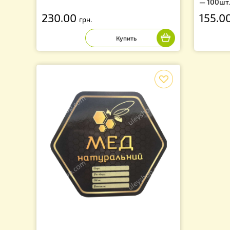
Этикетка "Мед натуральный" диаметр
Эт
11см (КРУГЛАЯ самоклейка) - 100 штук
пр
— 
230.00
1
грн.
f