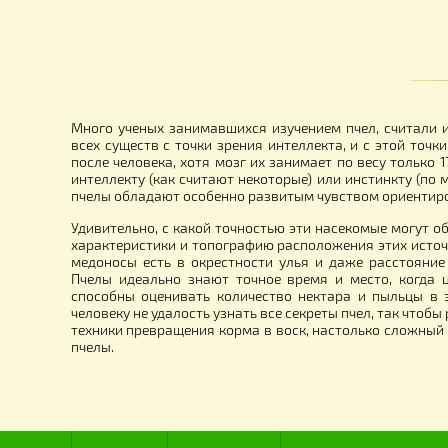
Трафарет на улей "Ромашка"
Ме
ав
12
6
52.00
грн.