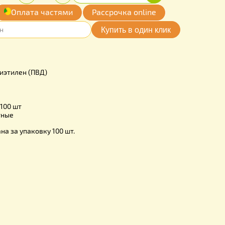
0
Купить
Количество:
грн.
-
+
обавить
Оплата частями
Рассрочка online
мои желания
P10-15
Пищевой полиэтилен (ПВД)
0 мм
0 мм
50 мкм
 в упаковке:
100 шт
ь:
Многократные
! Цена указана за упаковку 100 шт.