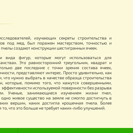
 для инструментов
Трубка-люлька для ловли мат
(пластмассовая)
89.00
грн.