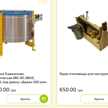
х и скидках!
Вас могут заинтересовать
f