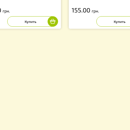
икетка «Мед натуральный»,
Этикетка (Дивчи
ямоугольная 7х10 см (самоклейка)
7х10 см (самокл
100шт.
55.00
155.00
грн.
грн.