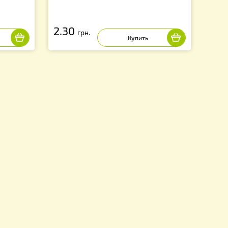
на), прямоугольная
Этикетка "Черный ромб" (мале
ейка) — 100шт.
4,5х11 см (самоклейка) - 1шт.
2.30
грн.