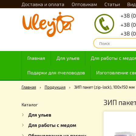
Доставка и оплата
Оптовикам
Статьи
Главная
Для ульев
Для работы с
Подарки для пчеловодов
Изготовлен
Главная
›
Продукция
›
ЗИП пакет (zip-lock), 100х
ЗИП п
Каталог
Для ульев