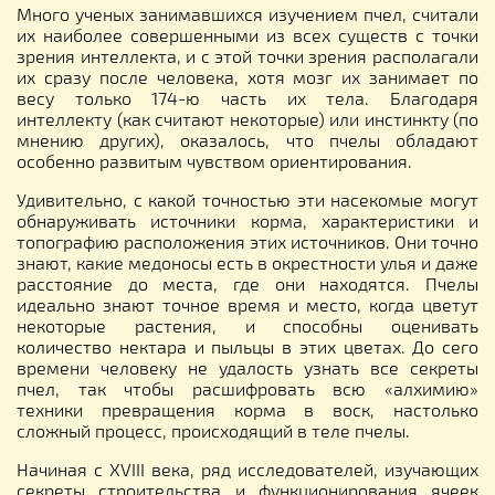
Много ученых занимавшихся изучением пчел, считали
их наиболее совершенными из всех существ с точки
зрения интеллекта, и с этой точки зрения располагали
их сразу после человека, хотя мозг их занимает по
весу только 174-ю часть их тела. Благодаря
интеллекту (как считают некоторые) или инстинкту (по
мнению других), оказалось, что пчелы обладают
особенно развитым чувством ориентирования.
Удивительно, с какой точностью эти насекомые могут
обнаруживать источники корма, характеристики и
топографию расположения этих источников. Они точно
знают, какие медоносы есть в окрестности улья и даже
расстояние до места, где они находятся. Пчелы
идеально знают точное время и место, когда цветут
некоторые растения, и способны оценивать
количество нектара и пыльцы в этих цветах. До сего
времени человеку не удалость узнать все секреты
пчел, так чтобы расшифровать всю «алхимию»
техники превращения корма в воск, настолько
сложный процесс, происходящий в теле пчелы.
Начиная с XVIII века, ряд исследователей, изучающих
секреты строительства и функционирования ячеек