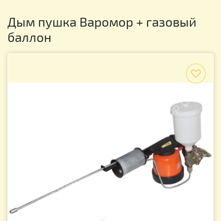
Дым пушка Варомор + газовый
баллон
f