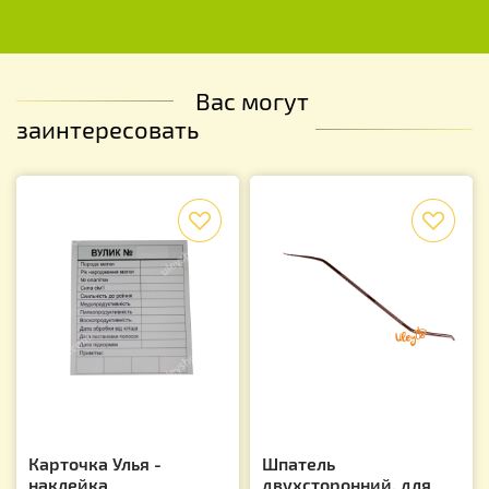
Вас могут
заинтересовать
f
f
Карточка Улья -
Шпатель
наклейка
двухсторонний, для