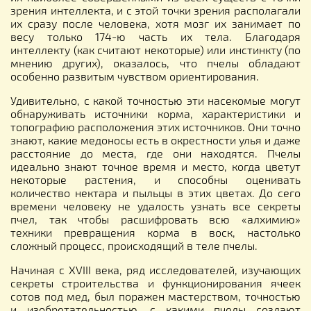
зрения интеллекта, и с этой точки зрения располагали
их сразу после человека, хотя мозг их занимает по
весу только 174-ю часть их тела. Благодаря
интеллекту (как считают некоторые) или инстинкту (по
мнению других), оказалось, что пчелы обладают
особенно развитым чувством ориентирования.
Удивительно, с какой точностью эти насекомые могут
обнаруживать источники корма, характеристики и
топографию расположения этих источников. Они точно
знают, какие медоносы есть в окрестности улья и даже
расстояние до места, где они находятся. Пчелы
идеально знают точное время и место, когда цветут
некоторые растения, и способны оценивать
количество нектара и пыльцы в этих цветах. До сего
времени человеку не удалость узнать все секреты
пчел, так чтобы расшифровать всю «алхимию»
техники превращения корма в воск, настолько
сложный процесс, происходящий в теле пчелы.
Начиная с XVIII века, ряд исследователей, изучающих
секреты строительства и функционирования ячеек
сотов под мед, был поражен мастерством, точностью
и изобретательностью, с какими пчелы создают