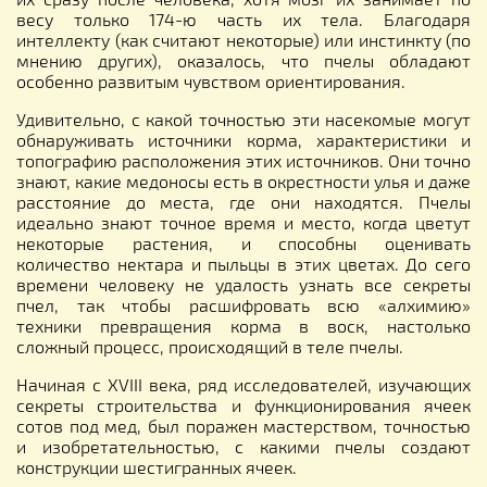
весу только 174-ю часть их тела. Благодаря
интеллекту (как считают некоторые) или инстинкту (по
мнению других), оказалось, что пчелы обладают
особенно развитым чувством ориентирования.
Удивительно, с какой точностью эти насекомые могут
обнаруживать источники корма, характеристики и
топографию расположения этих источников. Они точно
знают, какие медоносы есть в окрестности улья и даже
расстояние до места, где они находятся. Пчелы
идеально знают точное время и место, когда цветут
некоторые растения, и способны оценивать
количество нектара и пыльцы в этих цветах. До сего
времени человеку не удалость узнать все секреты
пчел, так чтобы расшифровать всю «алхимию»
техники превращения корма в воск, настолько
сложный процесс, происходящий в теле пчелы.
Начиная с XVIII века, ряд исследователей, изучающих
секреты строительства и функционирования ячеек
сотов под мед, был поражен мастерством, точностью
и изобретательностью, с какими пчелы создают
конструкции шестигранных ячеек.