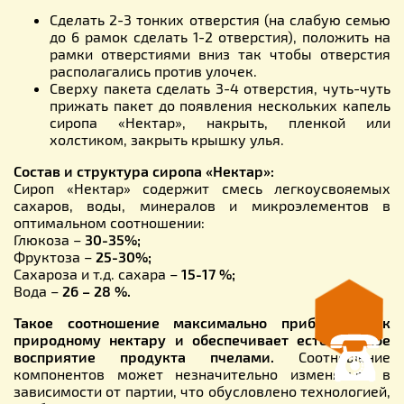
Сделать 2-3 тонких отверстия (на слабую семью
до 6 рамок сделать 1-2 отверстия), положить на
рамки отверстиями вниз так чтобы отверстия
располагались против улочек.
Сверху пакета сделать 3-4 отверстия, чуть-чуть
прижать пакет до появления нескольких капель
сиропа «Нектар», накрыть, пленкой или
холстиком, закрыть крышку улья.
Состав и структура сиропа «Нектар»:
Сироп «Нектар» содержит смесь легкоусвояемых
сахаров, воды, минералов и микроэлементов в
оптимальном соотношении:
Глюкоза –
30-35%;
Фруктоза –
25-30%;
Сахароза и т.д. сахара –
15-17 %;
Вода –
26 – 28 %.
Такое соотношение максимально приближено к
природному нектару и обеспечивает естественное
восприятие продукта пчелами.
Соотношение
компонентов может незначительно изменяться в
зависимости от партии, что обусловлено технологией,