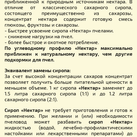
приближенной к природным источникам нектара. В
отличие от классического сахарного сиропа,
состоящего преимущественно из сахарозы,
концентрат нектара содержит готовую смесь
глюкозы, фруктозы и сахарозы.
- Быстрее усвоение сиропа «Нектар» пчелами.
- снижение нагрузки на пчел.
- более быстрое и охотное потребление.
По углеводному профилю «Нектар» максимально
приближен к натуральному нектару, чем другие
подкормки для пчел.
Эквивалент замены сиропа:
За счет высокой концентрации сахаров концентрат
позволяет получить больше питательной ценности в
меньшем объеме. 1 кг сиропа
«Нектар»
заменяет до
1.5 литра сахарного сиропа (1:1) и до 1.2 литра
сахарного сиропа (2:1).
Сироп «Нектар»
не требует приготовления и готов к
применению. При желании и (или) необходимости
пчеловод может разбавить
сироп «Нектар»
жидкостью (водой, лечебно-профилактическими
настойками или лекарственными препаратами) до