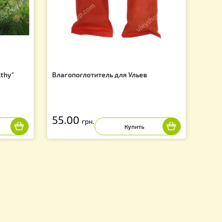
f
вка "Bee Healthy"
Влагопоглотитель для Ульев