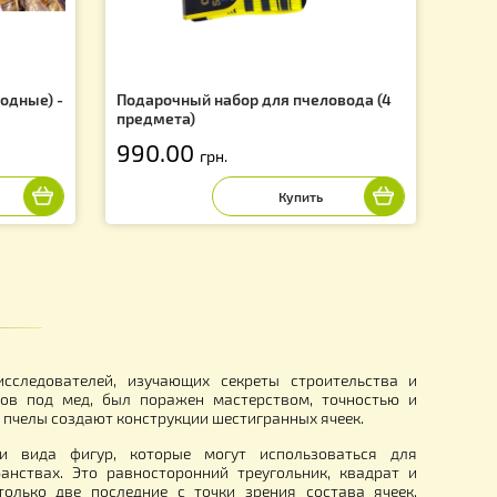
f
рника (не плодные) -
Подарочный набор для пчелов