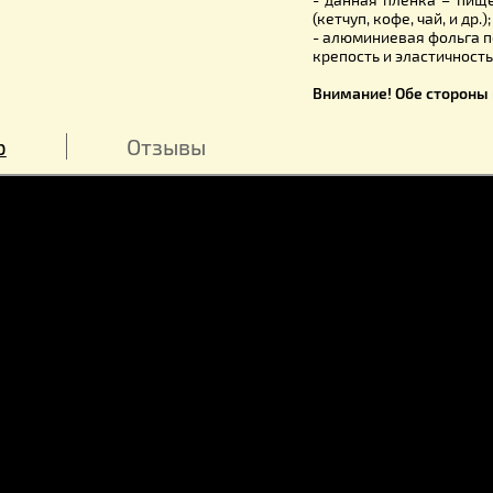
- зеркаль
назад в пч
- точка р
образуются
могут взят
- данная 
(кетчуп, коф
- алюминие
крепость и
Внимание! 
обзор
Отзывы