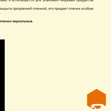
ная поверхность пленки отлично отражает инфракрасное 
елиный клуб и таким образом тепло остается в клубе;
осы выпадает на пленке и на внутренней поверхности н
 капельки конденсата, а это дистиллированная вода, кото
ь и растворить закристаллизовавшийся мед;
пленка – пищевая, и используется для упаковки пищевых 
е, чай, и др.);
вая фольга покрыта прозрачной пленкой, это придает плен
 эластичность.
Обе стороны пленки зеркальные.