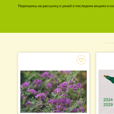
Защитный чехол для
По
многокорпусных ульев с
10
Оксфордской ткани
(водонепроницаемый и
ветрозащитный)
450.00
грн.
390.00
грн.
7
Подпишись на рассылку и узнай о последних акция