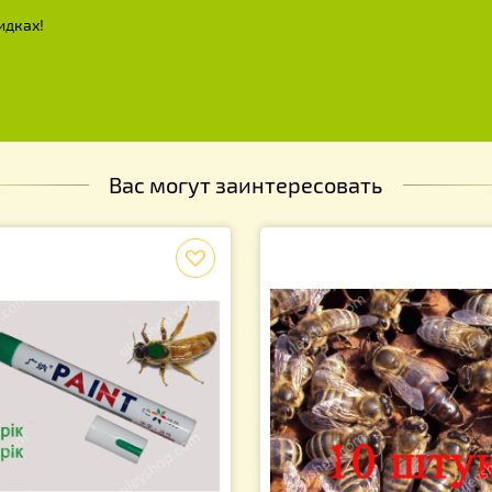
толочина прозрачная 500х400 на
-ти рамочный улей
5.00
грн.
х и скидках!