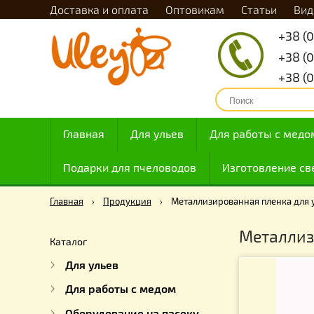
Доставка и оплата
Оптовикам
Статьи
Главная
Для ульев
Для работы с
Подарки для пчеловодов
Изготовлен
Главная
›
Продукция
›
Металлизированная пленк
Метал
Каталог
Для ульев