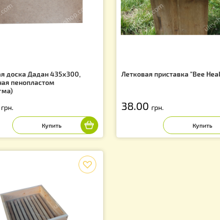
f
СКИДКИ
ставная доска Дадан 435х300,
Летковая приста
тепленная пенопластом
диафрагма)
9.00
38.00
грн.
грн.