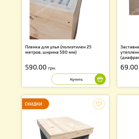
f
Пленка для улья (полиэтилен 25
За
метров, ширина 580 мм)
у
(
590.00
6
грн.