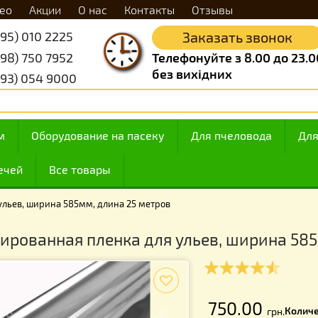
Видео
Акции
О нас
Контакты
Отзывы
+38 (095) 010 2225
Заказать 
+38 (098) 750 7952
Телефонуйте з 8.
без вихідних
+38 (093) 054 9000
 медом
Оборудование на пасеку
Для пчелов
ие свечей
Все товары
а для ульев, ширина 585мм, длина 25 метров
лизированная пленка для ульев, ши
f