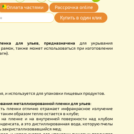
00
Купить
Количество:
грн.
-
+
обавить
Оплата частями
Рассрочка online
мои желания
MP0520UA
ированная пленка для ульев, предназначена
для ук
клуба поверх рамок, также может использоваться при изг
досок (диафрагм).
стики:
585 мм;
5-27 метров;
–
0,25 мкм
нка – пищевая, и используется для упаковки пищевых прод
тва использования металлизированной пленки для ульев: