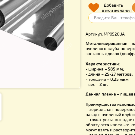
750.
Д
в 
Артикул: 
Металлиз
пчелиного 
заставных 
Характери
- ширина –
- длина –
2
- толщина 
- вес –
2 кг.
Данная пле
Преимущес