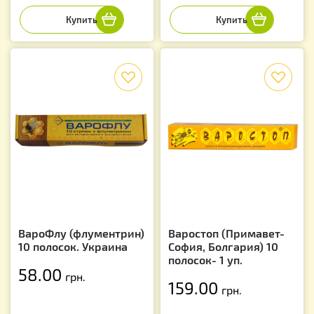
f
f
ВароФлу (флументрин)
Варостоп (Примавет-
10 полосок. Украина
София, Болгария) 10
полосок- 1 уп.
58.00
грн.
159.00
грн.