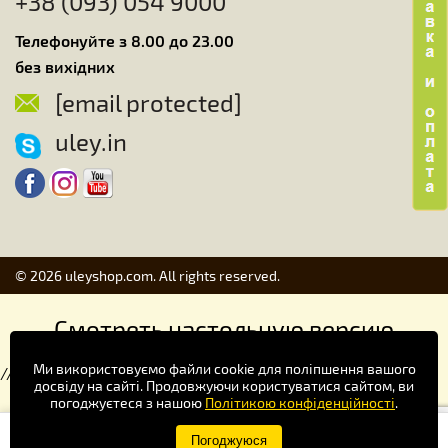
+38 (093) 054 9000
Телефонуйте з 8.00 до 23.00
без вихідних
[email protected]
uley.in
© 2026 uleyshop.com. All rights reserved.
Смотреть настольную версию
Ми використовуємо файли cookie для поліпшення вашого
//
досвіду на сайті. Продовжуючи користуватися сайтом, ви
погоджуєтеся з нашою
Політикою конфіденційності
.
Купуй зручніше в додатку!
Погоджуюся
×
Завантажити